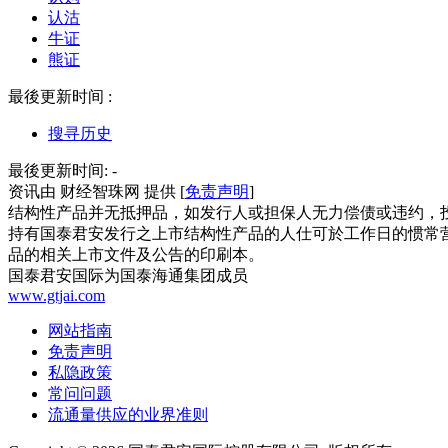
认沽
牛证
熊证
最後更新时间 :
搜寻历史
最後更新时间:
-
资讯由 财经智珠网 提供 [
免责声明
]
结构性产品并无抵押品，如发行人或担保人无力偿债或违约，
持有国泰君安发行之上市结构性产品的人仕可於工作日的惯常营
品的相关上市文件及公告的印刷本。
国泰君安国际为国泰海通集团成员
www.gtjai.com
网站指南
免责声明
私隐政策
常问问题
流通量供应的业界准则