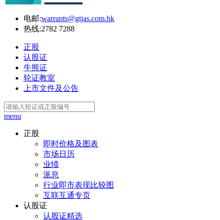
电邮:
warrants@gtjas.com.hk
热线:
2782 7288
正股
认股证
牛熊证
轮证教室
上市文件及公告
menu
正股
即时价格及图表
市场日历
业绩
派息
行业即市表现比较图
互联互通专页
认股证
认股证精选