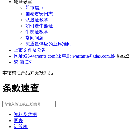
轮证教室
即市焦点
国泰君安日志
认股证教学
如何选牛熊证
牛熊证教学
常问问题
流通量供应的业界准则
上市文件及公告
网址:GJ-warrants.com.hk
电邮:warrants@gtjas.com.hk
热线:2
繁
简
EN
本结构性产品并无抵押品
条款速查
资料及数据
图表
计算机