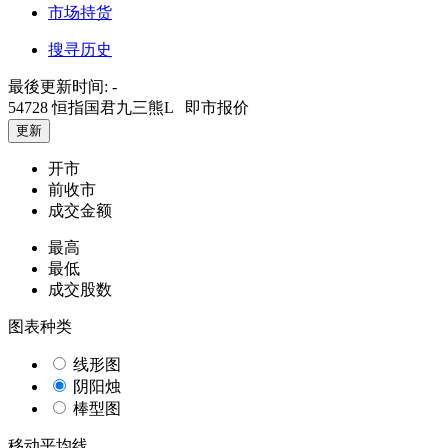
市场持货
搜寻历史
最後更新时间:
-
54728 恒指国君九三熊L
即市报价
更新
开市
前收市
成交金额
最高
最低
成交股数
图表种类
线形图
阴阳烛
棒型图
移动平均线