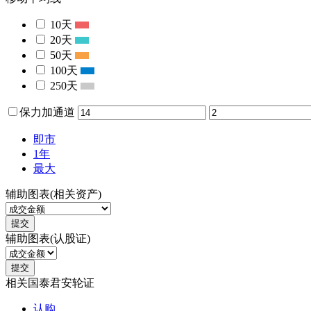
10天
20天
50天
100天
250天
保力加通道
即市
1年
最大
辅助图表(相关资产)
提交
辅助图表(认股证)
提交
相关国泰君安轮证
认购