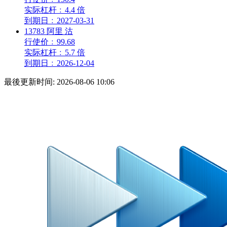
实际杠杆
﹕
4.4 倍
到期日
﹕
2027-03-31
13783
阿里
沽
行使价
﹕
99.68
实际杠杆
﹕
5.7 倍
到期日
﹕
2026-12-04
最後更新时间:
2026-08-06 10:06