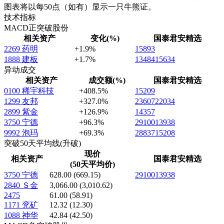
图表将以每50点（如有）显示一只牛熊证。
技术指标
MACD正突破股份
相关资产
变化(%)
国泰君安精选
2269
药明
+1.9%
15893
1888
建板
+1.7%
13484
15634
异动成交
相关资产
成交额(%)
国泰君安精选
0100
稀宇科技
+408.5%
15209
1299
友邦
+327.0%
23607
22034
2899
紫金
+126.9%
14357
3750
宁德
+96.3%
29100
13938
9992
泡玛
+69.3%
28837
15208
突破50天平均线(升破)
现价
相关资产
国泰君安精选
(50天平均价)
3750
宁德
628.00
(669.15)
29100
13938
2840
Ｓ金
3,066.00
(3,010.62)
2475
61.00
(58.91)
1171
兖矿
12.32
(12.30)
1088
神华
42.84
(42.50)