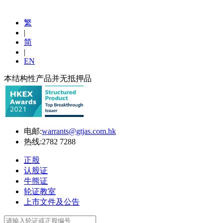
繁
|
简
|
EN
本结构性产品并无抵押品
电邮:
warrants@gtjas.com.hk
热线:
2782 7288
正股
认股证
牛熊证
轮证教室
上市文件及公告