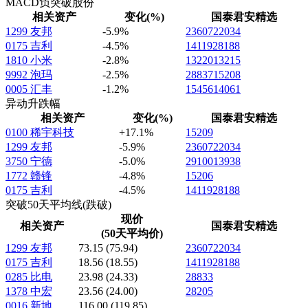
MACD负突破股份
相关资产
变化(%)
国泰君安精选
1299
友邦
-5.9%
23607
22034
0175
吉利
-4.5%
14119
28188
1810
小米
-2.8%
13220
13215
9992
泡玛
-2.5%
28837
15208
0005
汇丰
-1.2%
15456
14061
异动升跌幅
相关资产
变化(%)
国泰君安精选
0100
稀宇科技
+17.1%
15209
1299
友邦
-5.9%
23607
22034
3750
宁德
-5.0%
29100
13938
1772
赣锋
-4.8%
15206
0175
吉利
-4.5%
14119
28188
突破50天平均线(跌破)
现价
相关资产
国泰君安精选
(50天平均价)
1299
友邦
73.15
(75.94)
23607
22034
0175
吉利
18.56
(18.55)
14119
28188
0285
比电
23.98
(24.33)
28833
1378
中宏
23.56
(24.00)
28205
0016
新地
116.00
(119.85)