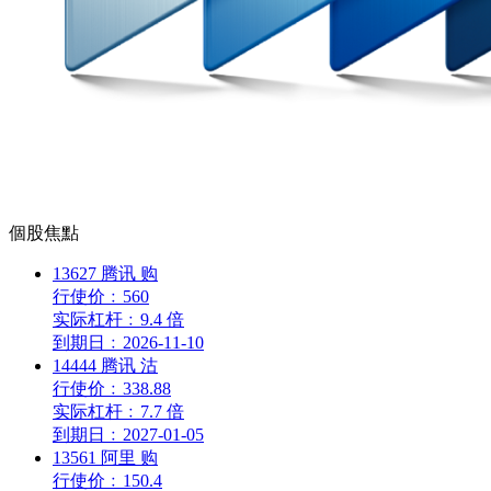
個股焦點
13627
腾讯
购
行使价
﹕
560
实际杠杆
﹕
9.4 倍
到期日
﹕
2026-11-10
14444
腾讯
沽
行使价
﹕
338.88
实际杠杆
﹕
7.7 倍
到期日
﹕
2027-01-05
13561
阿里
购
行使价
﹕
150.4