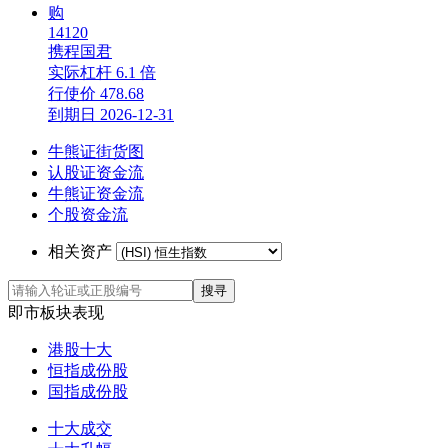
购
14120
携程国君
实际杠杆
6.1 倍
行使价
478.68
到期日
2026-12-31
牛熊证街货图
认股证资金流
牛熊证资金流
个股资金流
相关资产
搜寻
即市板块表现
港股十大
恒指成份股
国指成份股
十大成交