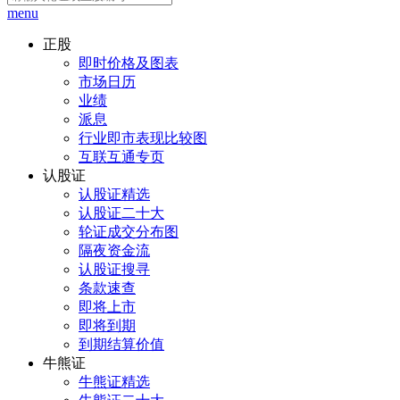
menu
正股
即时价格及图表
市场日历
业绩
派息
行业即市表现比较图
互联互通专页
认股证
认股证精选
认股证二十大
轮证成交分布图
隔夜资金流
认股证搜寻
条款速查
即将上市
即将到期
到期结算价值
牛熊证
牛熊证精选