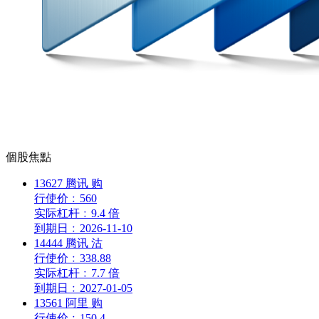
個股焦點
13627
腾讯
购
行使价
﹕
560
实际杠杆
﹕
9.4 倍
到期日
﹕
2026-11-10
14444
腾讯
沽
行使价
﹕
338.88
实际杠杆
﹕
7.7 倍
到期日
﹕
2027-01-05
13561
阿里
购
行使价
﹕
150.4