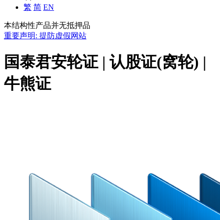
繁
简
EN
本结构性产品并无抵押品
重要声明: 提防虚假网站
国泰君安轮证 | 认股证(窝轮) |
牛熊证