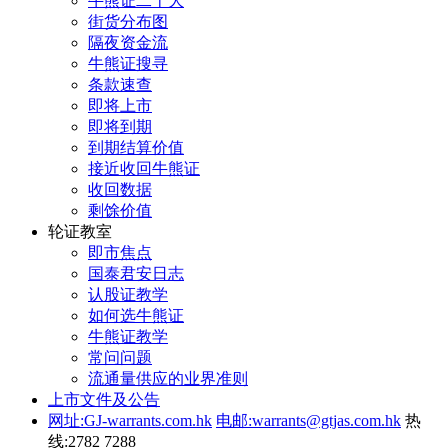
牛熊证二十大
街货分布图
隔夜资金流
牛熊证搜寻
条款速查
即将上市
即将到期
到期结算价值
接近收回牛熊证
收回数据
剩馀价值
轮证教室
即市焦点
国泰君安日志
认股证教学
如何选牛熊证
牛熊证教学
常问问题
流通量供应的业界准则
上市文件及公告
网址:GJ-warrants.com.hk
电邮:warrants@gtjas.com.hk
热
线:2782 7288