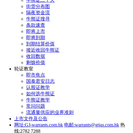
牛熊证二十大
街货分布图
隔夜资金流
牛熊证搜寻
条款速查
即将上市
即将到期
到期结算价值
接近收回牛熊证
收回数据
剩馀价值
轮证教室
即市焦点
国泰君安日志
认股证教学
如何选牛熊证
牛熊证教学
常问问题
流通量供应的业界准则
上市文件及公告
网址:GJ-warrants.com.hk
电邮:warrants@gtjas.com.hk
热
线:2782 7288