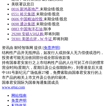
美联署议息日
0016
新鸿基地产
末期业绩/股息
0551
裕元集团
末期业绩/股息
0606
中国粮油控股
末期业绩/股息
0698
通达集团
末期业绩/股息
0883
中国海洋石油
除净
29288
安硕A50认购
即将到期
59301
美团点评 - W 牛证
即将到期
资讯由 财经智珠网 提供 [
免责声明
]
结构性产品并无抵押品，如发行人或担保人无力偿债或违约，
投资者可能无法收回部分或全部应收款项
持有国泰君安发行之上市结构性产品的人仕可於工作日的惯常
营业时间(星期六，星期日及公众假期除外)，到香港皇后大道
中181号新纪元广场低座27楼，免费索取由国泰君安发行的上
市产品的相关上市文件及公告的印刷本。
国泰君安国际为国泰海通集团成员
www.gtjai.com
网站指南
免责声明
私隐政策