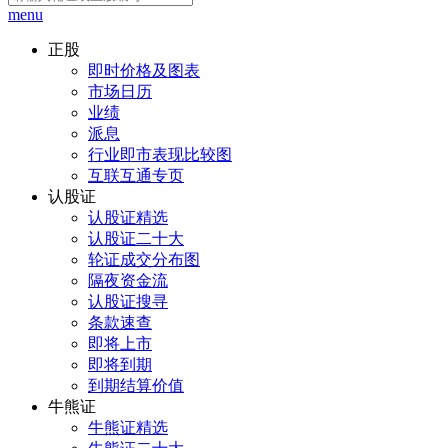
menu
正股
即时价格及图表
市场日历
业绩
派息
行业即市表现比较图
互联互通专页
认股证
认股证精选
认股证二十大
轮证成交分布图
隔夜资金流
认股证搜寻
条款速查
即将上市
即将到期
到期结算价值
牛熊证
牛熊证精选