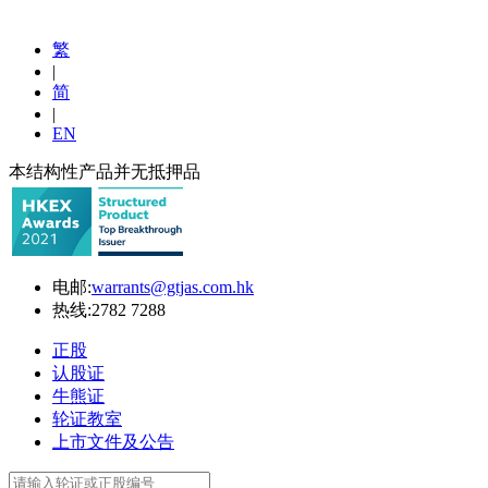
繁
|
简
|
EN
本结构性产品并无抵押品
电邮:
warrants@gtjas.com.hk
热线:
2782 7288
正股
认股证
牛熊证
轮证教室
上市文件及公告