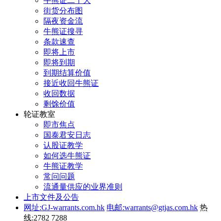
牛熊证二十大
街货分布图
隔夜资金流
牛熊证搜寻
条款速查
即将上市
即将到期
到期结算价值
接近收回牛熊证
收回数据
剩馀价值
轮证教室
即市焦点
国泰君安日志
认股证教学
如何选牛熊证
牛熊证教学
常问问题
流通量供应的业界准则
上市文件及公告
网址:GJ-warrants.com.hk
电邮:warrants@gtjas.com.hk
热
线:2782 7288