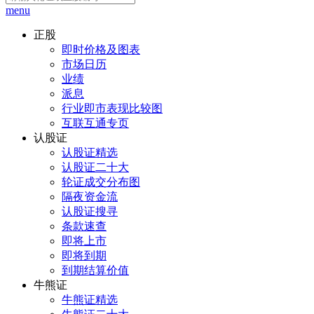
menu
正股
即时价格及图表
市场日历
业绩
派息
行业即市表现比较图
互联互通专页
认股证
认股证精选
认股证二十大
轮证成交分布图
隔夜资金流
认股证搜寻
条款速查
即将上市
即将到期
到期结算价值
牛熊证
牛熊证精选