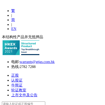
繁
|
简
|
EN
本结构性产品并无抵押品
电邮:
warrants@gtjas.com.hk
热线:
2782 7288
正股
认股证
牛熊证
轮证教室
上市文件及公告