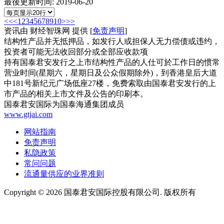
最後更新时间:
2019-06-20
<<
<
1
2
3
4
5
6
7
8
9
10
>
>>
资讯由 财经智珠网 提供 [
免责声明
]
结构性产品并无抵押品，如发行人或担保人无力偿债或违约，
投资者可能无法收回部分或全部应收款项
持有国泰君安发行之上市结构性产品的人仕可於工作日的惯常
营业时间(星期六，星期日及公众假期除外)，到香港皇后大道
中181号新纪元广场低座27楼，免费索取由国泰君安发行的上
市产品的相关上市文件及公告的印刷本。
国泰君安国际为国泰海通集团成员
www.gtjai.com
网站指南
免责声明
私隐政策
常问问题
流通量供应的业界准则
Copyright ©
2026
国泰君安国际控股有限公司. 版权所有