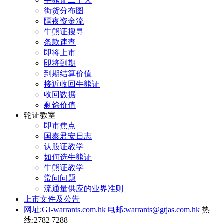
牛熊证二十大
街货分布图
隔夜资金流
牛熊证搜寻
条款速查
即将上市
即将到期
到期结算价值
接近收回牛熊证
收回数据
剩馀价值
轮证教室
即市焦点
国泰君安日志
认股证教学
如何选牛熊证
牛熊证教学
常问问题
流通量供应的业界准则
上市文件及公告
网址:GJ-warrants.com.hk
电邮:warrants@gtjas.com.hk
热
线:2782 7288