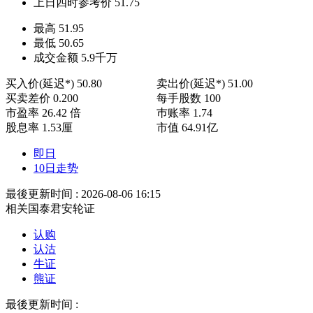
上日四时参考价
51.75
最高
51.95
最低
50.65
成交金额
5.9
千万
买入价(延迟*)
50.80
卖出价(延迟*)
51.00
买卖差价
0.200
每手股数
100
市盈率
26.42 倍
巿账率
1.74
股息率
1.53厘
市值
64.91亿
即日
10日走势
最後更新时间 : 2026-08-06 16:15
相关国泰君安轮证
认购
认沽
牛证
熊证
最後更新时间 :