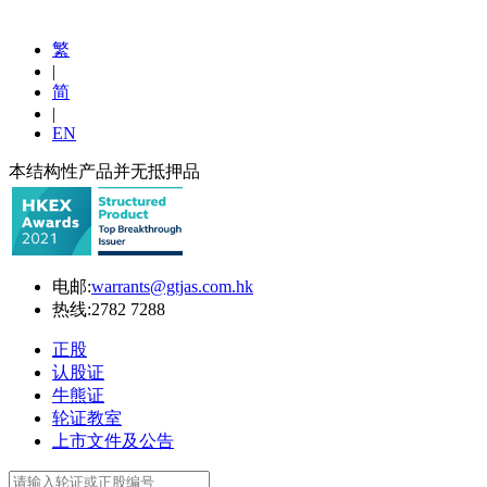
繁
|
简
|
EN
本结构性产品并无抵押品
电邮:
warrants@gtjas.com.hk
热线:
2782 7288
正股
认股证
牛熊证
轮证教室
上市文件及公告