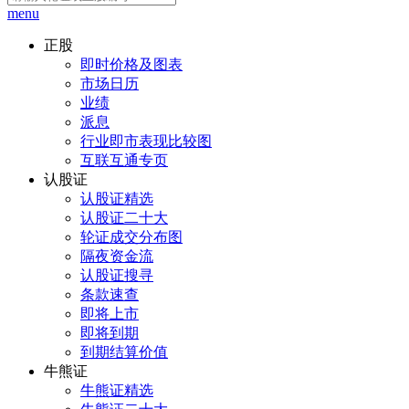
menu
正股
即时价格及图表
市场日历
业绩
派息
行业即市表现比较图
互联互通专页
认股证
认股证精选
认股证二十大
轮证成交分布图
隔夜资金流
认股证搜寻
条款速查
即将上市
即将到期
到期结算价值
牛熊证
牛熊证精选