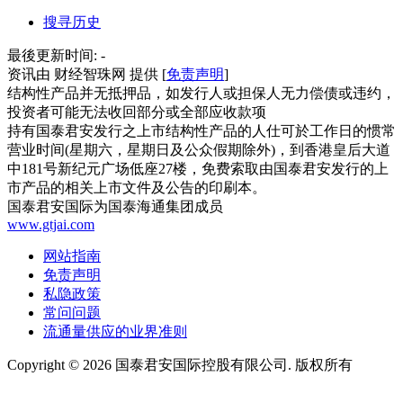
搜寻历史
最後更新时间:
-
资讯由 财经智珠网 提供 [
免责声明
]
结构性产品并无抵押品，如发行人或担保人无力偿债或违约，
投资者可能无法收回部分或全部应收款项
持有国泰君安发行之上市结构性产品的人仕可於工作日的惯常
营业时间(星期六，星期日及公众假期除外)，到香港皇后大道
中181号新纪元广场低座27楼，免费索取由国泰君安发行的上
市产品的相关上市文件及公告的印刷本。
国泰君安国际为国泰海通集团成员
www.gtjai.com
网站指南
免责声明
私隐政策
常问问题
流通量供应的业界准则
Copyright ©
2026
国泰君安国际控股有限公司. 版权所有