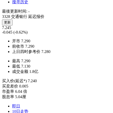
搜寻历史
最後更新时间:
-
3328 交通银行
延迟报价
更新
7.245
-0.045
(-0.62%)
开市
7.290
前收市
7.290
上日四时参考价
7.280
最高
7.290
最低
7.130
成交金额
1.8
亿
买入价(延迟*)
7.240
买卖差价
0.005
市盈率
6.04 倍
股息率
5.04厘
即日
10日走势