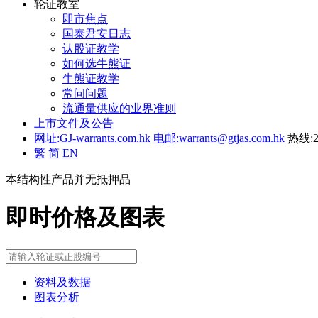
轮证教室
即市焦点
国泰君安日志
认股证教学
如何选牛熊证
牛熊证教学
常问问题
流通量供应的业界准则
上市文件及公告
网址:GJ-warrants.com.hk
电邮:warrants@gtjas.com.hk
热线:2
繁
简
EN
本结构性产品并无抵押品
即时价格及图表
资料及数据
图表分析