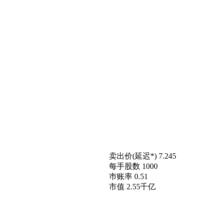
卖出价(延迟*)
7.245
每手股数
1000
巿账率
0.51
市值
2.55千亿