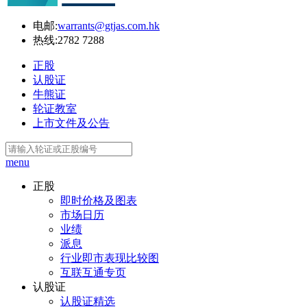
电邮:
warrants@gtjas.com.hk
热线:
2782 7288
正股
认股证
牛熊证
轮证教室
上市文件及公告
menu
正股
即时价格及图表
市场日历
业绩
派息
行业即市表现比较图
互联互通专页
认股证
认股证精选