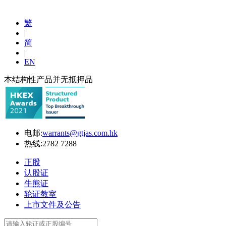
繁
|
简
|
EN
本结构性产品并无抵押品
电邮:
warrants@gtjas.com.hk
热线:
2782 7288
正股
认股证
牛熊证
轮证教室
上市文件及公告