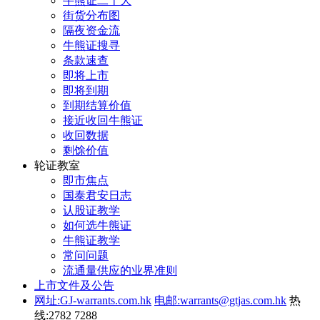
牛熊证二十大
街货分布图
隔夜资金流
牛熊证搜寻
条款速查
即将上市
即将到期
到期结算价值
接近收回牛熊证
收回数据
剩馀价值
轮证教室
即市焦点
国泰君安日志
认股证教学
如何选牛熊证
牛熊证教学
常问问题
流通量供应的业界准则
上市文件及公告
网址:GJ-warrants.com.hk
电邮:warrants@gtjas.com.hk
热
线:2782 7288