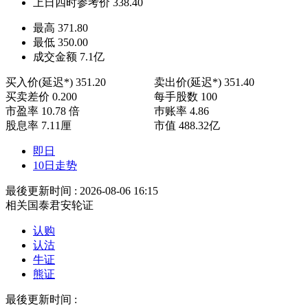
上日四时参考价
338.40
最高
371.80
最低
350.00
成交金额
7.1
亿
买入价(延迟*)
351.20
卖出价(延迟*)
351.40
买卖差价
0.200
每手股数
100
市盈率
10.78 倍
巿账率
4.86
股息率
7.11厘
市值
488.32亿
即日
10日走势
最後更新时间 : 2026-08-06 16:15
相关国泰君安轮证
认购
认沽
牛证
熊证
最後更新时间 :