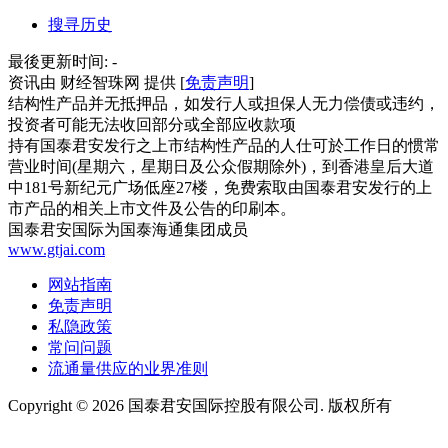
搜寻历史
最後更新时间:
-
资讯由 财经智珠网 提供 [
免责声明
]
结构性产品并无抵押品，如发行人或担保人无力偿债或违约，
投资者可能无法收回部分或全部应收款项
持有国泰君安发行之上市结构性产品的人仕可於工作日的惯常
营业时间(星期六，星期日及公众假期除外)，到香港皇后大道
中181号新纪元广场低座27楼，免费索取由国泰君安发行的上
市产品的相关上市文件及公告的印刷本。
国泰君安国际为国泰海通集团成员
www.gtjai.com
网站指南
免责声明
私隐政策
常问问题
流通量供应的业界准则
Copyright ©
2026
国泰君安国际控股有限公司. 版权所有