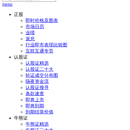
menu
正股
即时价格及图表
市场日历
业绩
派息
行业即市表现比较图
互联互通专页
认股证
认股证精选
认股证二十大
轮证成交分布图
隔夜资金流
认股证搜寻
条款速查
即将上市
即将到期
到期结算价值
牛熊证
牛熊证精选