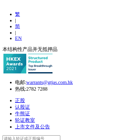
繁
|
简
|
EN
本结构性产品并无抵押品
电邮:
warrants@gtjas.com.hk
热线:
2782 7288
正股
认股证
牛熊证
轮证教室
上市文件及公告