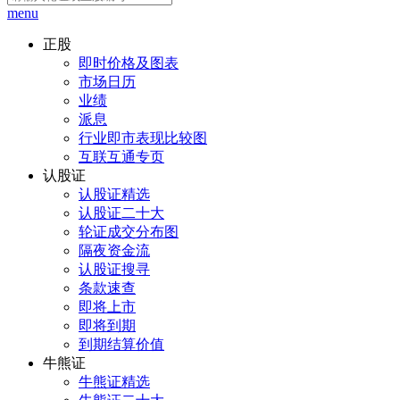
menu
正股
即时价格及图表
市场日历
业绩
派息
行业即市表现比较图
互联互通专页
认股证
认股证精选
认股证二十大
轮证成交分布图
隔夜资金流
认股证搜寻
条款速查
即将上市
即将到期
到期结算价值
牛熊证
牛熊证精选