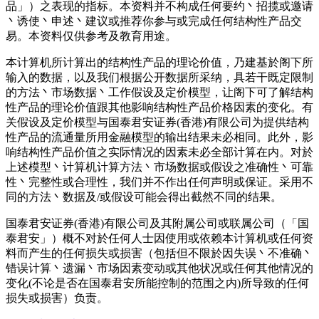
品」）之表现的指标。本资料并不构成任何要约丶招揽或邀请
丶诱使丶申述丶建议或推荐你参与或完成任何结构性产品交
易。本资料仅供参考及教育用途。
本计算机所计算出的结构性产品的理论价值，乃建基於阁下所
输入的数据，以及我们根据公开数据所采纳，具若干既定限制
的方法丶市场数据丶工作假设及定价模型，让阁下可了解结构
性产品的理论价值跟其他影响结构性产品价格因素的变化。有
关假设及定价模型与国泰君安证券(香港)有限公司为提供结构
性产品的流通量所用金融模型的输出结果未必相同。此外，影
响结构性产品价值之实际情况的因素未必全部计算在内。对於
上述模型丶计算机计算方法丶市场数据或假设之准确性丶可靠
性丶完整性或合理性，我们并不作出任何声明或保证。采用不
同的方法丶数据及/或假设可能会得出截然不同的结果。
国泰君安证券(香港)有限公司及其附属公司或联属公司（「国
泰君安」）概不对於任何人士因使用或依赖本计算机或任何资
料而产生的任何损失或损害（包括但不限於因失误丶不准确丶
错误计算丶遗漏丶市场因素变动或其他状况或任何其他情况的
变化(不论是否在国泰君安所能控制的范围之内)所导致的任何
损失或损害）负责。