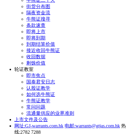
牛熊证二十大
街货分布图
隔夜资金流
牛熊证搜寻
条款速查
即将上市
即将到期
到期结算价值
接近收回牛熊证
收回数据
剩馀价值
轮证教室
即市焦点
国泰君安日志
认股证教学
如何选牛熊证
牛熊证教学
常问问题
流通量供应的业界准则
上市文件及公告
网址:GJ-warrants.com.hk
电邮:warrants@gtjas.com.hk
热
线:2782 7288