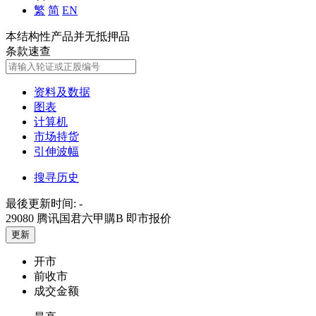
繁
简
EN
本结构性产品并无抵押品
条款速查
资料及数据
图表
计算机
市场持货
引伸波幅
搜寻历史
最後更新时间:
-
29080 腾讯国君六甲購B
即市报价
更新
开市
前收市
成交金额