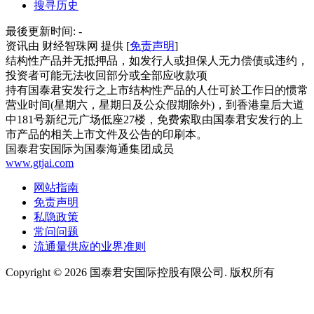
搜寻历史
最後更新时间:
-
资讯由 财经智珠网 提供 [
免责声明
]
结构性产品并无抵押品，如发行人或担保人无力偿债或违约，
投资者可能无法收回部分或全部应收款项
持有国泰君安发行之上市结构性产品的人仕可於工作日的惯常
营业时间(星期六，星期日及公众假期除外)，到香港皇后大道
中181号新纪元广场低座27楼，免费索取由国泰君安发行的上
市产品的相关上市文件及公告的印刷本。
国泰君安国际为国泰海通集团成员
www.gtjai.com
网站指南
免责声明
私隐政策
常问问题
流通量供应的业界准则
Copyright ©
2026
国泰君安国际控股有限公司. 版权所有