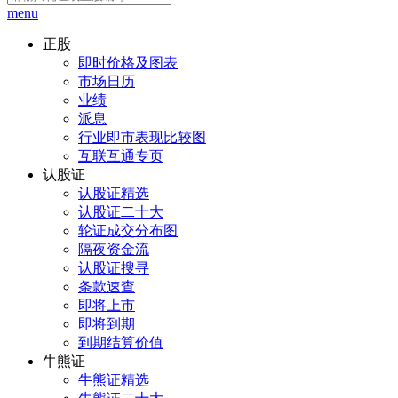
menu
正股
即时价格及图表
市场日历
业绩
派息
行业即市表现比较图
互联互通专页
认股证
认股证精选
认股证二十大
轮证成交分布图
隔夜资金流
认股证搜寻
条款速查
即将上市
即将到期
到期结算价值
牛熊证
牛熊证精选