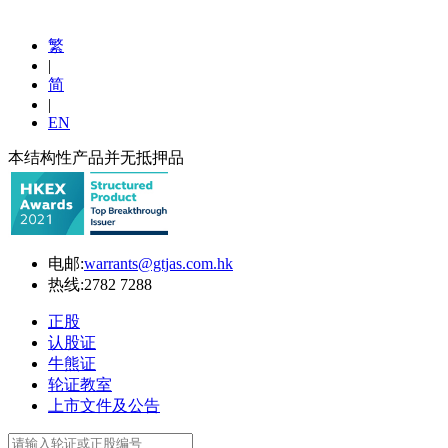
繁
|
简
|
EN
本结构性产品并无抵押品
电邮:
warrants@gtjas.com.hk
热线:
2782 7288
正股
认股证
牛熊证
轮证教室
上市文件及公告