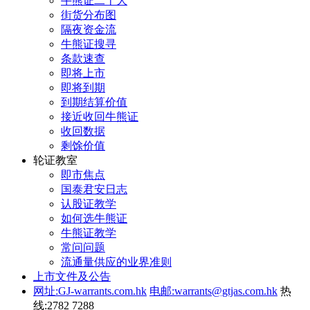
牛熊证二十大
街货分布图
隔夜资金流
牛熊证搜寻
条款速查
即将上市
即将到期
到期结算价值
接近收回牛熊证
收回数据
剩馀价值
轮证教室
即市焦点
国泰君安日志
认股证教学
如何选牛熊证
牛熊证教学
常问问题
流通量供应的业界准则
上市文件及公告
网址:GJ-warrants.com.hk
电邮:warrants@gtjas.com.hk
热
线:2782 7288