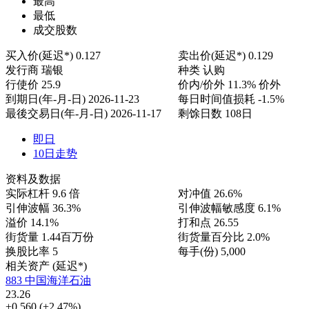
最高
最低
成交股数
买入价(延迟*)
0.127
卖出价(延迟*)
0.129
发行商
瑞银
种类
认购
行使价
25.9
价内/价外
11.3% 价外
到期日(年-月-日)
2026-11-23
每日时间值损耗
-1.5%
最後交易日(年-月-日)
2026-11-17
剩馀日数
108日
即日
10日走势
资料及数据
实际杠杆
9.6 倍
对冲值
26.6%
引伸波幅
36.3%
引伸波幅敏感度
6.1%
溢价
14.1%
打和点
26.55
街货量
1.44百万份
街货量百分比
2.0%
换股比率
5
每手(份)
5,000
相关资产 (延迟*)
883 中国海洋石油
23.26
+0.560
(+2.47%)