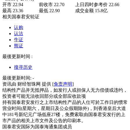
开市
22.94
前收市
22.70
上日四时参考价
22.66
最高
23.36
最低
22.90
成交金额
15.8
亿
相关国泰君安轮证
认购
认沽
牛证
熊证
最後更新时间 :
搜寻历史
最後更新时间:
-
资讯由 财经智珠网 提供 [
免责声明
]
结构性产品并无抵押品，如发行人或担保人无力偿债或违约，
投资者可能无法收回部分或全部应收款项
持有国泰君安发行之上市结构性产品的人仕可於工作日的惯常
营业时间(星期六，星期日及公众假期除外)，到香港皇后大道
中181号新纪元广场低座27楼，免费索取由国泰君安发行的上
市产品的相关上市文件及公告的印刷本。
国泰君安国际为国泰海通集团成员