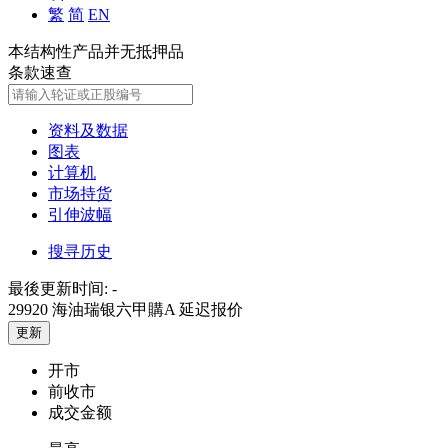
繁
简
EN
本结构性产品并无抵押品
条款速查
资料及数据
图表
计算机
市场持货
引伸波幅
搜寻历史
最後更新时间:
-
29920 海油瑞银六甲購A
延迟报价
更新
开市
前收市
成交金额