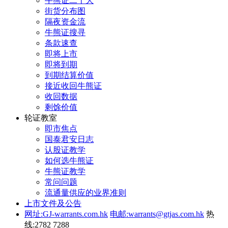
牛熊证二十大
街货分布图
隔夜资金流
牛熊证搜寻
条款速查
即将上市
即将到期
到期结算价值
接近收回牛熊证
收回数据
剩馀价值
轮证教室
即市焦点
国泰君安日志
认股证教学
如何选牛熊证
牛熊证教学
常问问题
流通量供应的业界准则
上市文件及公告
网址:GJ-warrants.com.hk
电邮:warrants@gtjas.com.hk
热
线:2782 7288