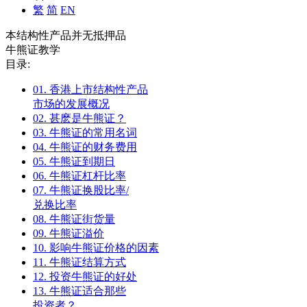
繁
简
EN
本结构性产品并无抵押品
牛熊证教学
目录:
01.
香港上市结构性产品
市场的发展概况
02.
甚麽是牛熊证？
03.
牛熊证的常用名词
04.
牛熊证的财务费用
05.
牛熊证到期日
06.
牛熊证杠杆比率
07.
牛熊证换股比率/
兑换比率
08.
牛熊证街货量
09.
牛熊证溢价
10.
影响牛熊证价格的因素
11.
牛熊证结算方式
12.
投资牛熊证的好处
13.
牛熊证适合那些
投资者？