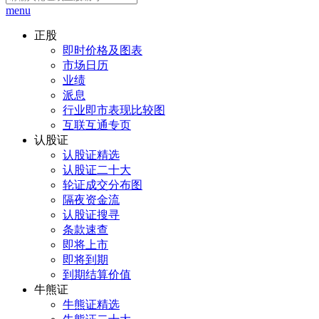
menu
正股
即时价格及图表
市场日历
业绩
派息
行业即市表现比较图
互联互通专页
认股证
认股证精选
认股证二十大
轮证成交分布图
隔夜资金流
认股证搜寻
条款速查
即将上市
即将到期
到期结算价值
牛熊证
牛熊证精选