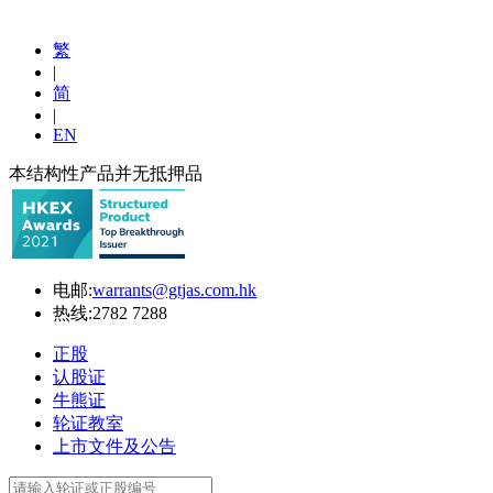
繁
|
简
|
EN
本结构性产品并无抵押品
电邮:
warrants@gtjas.com.hk
热线:
2782 7288
正股
认股证
牛熊证
轮证教室
上市文件及公告