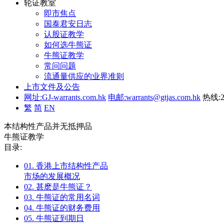
轮证教室
即市焦点
国泰君安日志
认股证教学
如何选牛熊证
牛熊证教学
常问问题
流通量供应的业界准则
上市文件及公告
网址:GJ-warrants.com.hk
电邮:warrants@gtjas.com.hk
热线:2
繁
简
EN
本结构性产品并无抵押品
牛熊证教学
目录:
01.
香港上市结构性产品
市场的发展概况
02.
甚麽是牛熊证？
03.
牛熊证的常用名词
04.
牛熊证的财务费用
05.
牛熊证到期日