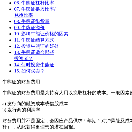
06.
牛熊证杠杆比率
07.
牛熊证换股比率/
兑换比率
08.
牛熊证街货量
09.
牛熊证溢价
10.
影响牛熊证价格的因素
11.
牛熊证结算方式
12.
投资牛熊证的好处
13.
牛熊证适合那些
投资者？
14.
何时投资牛熊证
15.
如何买卖？
牛熊证的财务费用
牛熊证的财务费用是为持有人用以换取杠杆的成本。一般因素
a) 发行商的融资成本或借股成本
b) 发行商的利润率
财务费用并不是固定，会因应产品供求丶年期丶对冲风险及成
杆），从此获得更理想的潜在回报。