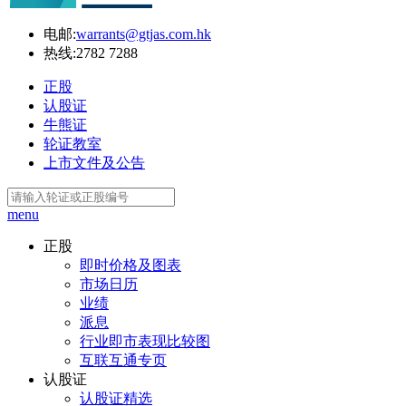
电邮:
warrants@gtjas.com.hk
热线:
2782 7288
正股
认股证
牛熊证
轮证教室
上市文件及公告
menu
正股
即时价格及图表
市场日历
业绩
派息
行业即市表现比较图
互联互通专页
认股证
认股证精选