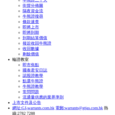
牛熊證二十大
街貨分佈圖
隔夜資金流
牛熊證搜尋
條款速查
即將上市
即將到期
到期結算價值
接近收回牛熊證
收回數據
剩餘價值
輪證教室
即市焦點
國泰君安日誌
認股證教學
點選牛熊證
牛熊證教學
常問問題
流通量供應的業界準則
上市文件及公告
網址:GJ-warrants.com.hk
電郵:warrants@gtjas.com.hk
熱
線:2782 7288