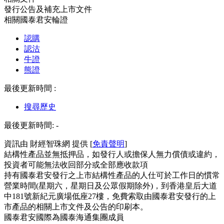
發行公告及補充上市文件
相關國泰君安輪證
認購
認沽
牛證
熊證
最後更新時間 :
搜尋歷史
最後更新時間:
-
資訊由 財經智珠網 提供 [
免責聲明
]
結構性產品並無抵押品，如發行人或擔保人無力償債或違約，
投資者可能無法收回部分或全部應收款項
持有國泰君安發行之上市結構性產品的人仕可於工作日的慣常
營業時間(星期六，星期日及公眾假期除外)，到香港皇后大道
中181號新紀元廣場低座27樓，免費索取由國泰君安發行的上
市產品的相關上市文件及公告的印刷本。
國泰君安國際為國泰海通集團成員