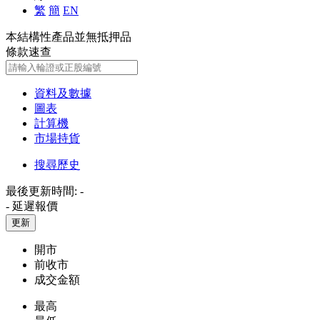
繁
簡
EN
本結構性產品並無抵押品
條款速查
資料及數據
圖表
計算機
市場持貨
搜尋歷史
最後更新時間:
-
-
延遲報價
更新
開市
前收市
成交金額
最高