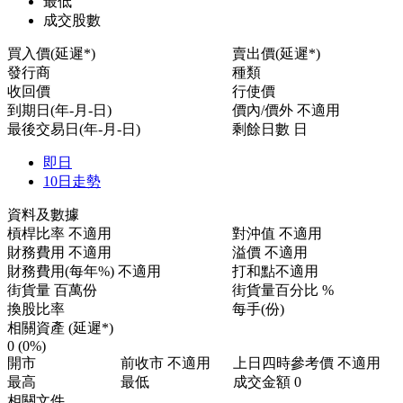
最低
成交股數
買入價(延遲*)
賣出價(延遲*)
發行商
種類
收回價
行使價
到期日(年-月-日)
價內/價外
不適用
最後交易日(年-月-日)
剩餘日數
日
即日
10日走勢
資料及數據
槓桿比率
不適用
對沖值
不適用
財務費用
不適用
溢價
不適用
財務費用(每年%)
不適用
打和點
不適用
街貨量
百萬份
街貨量百分比
%
換股比率
每手(份)
相關資產 (延遲*)
0
(0%)
開市
前收市
不適用
上日四時參考價
不適用
最高
最低
成交金額
0
相關文件