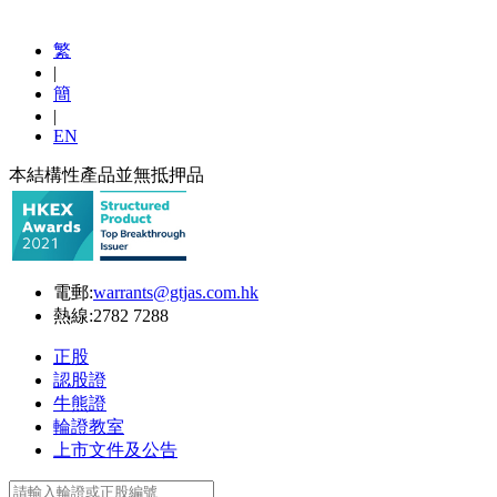
繁
|
簡
|
EN
本結構性產品並無抵押品
電郵:
warrants@gtjas.com.hk
熱線:
2782 7288
正股
認股證
牛熊證
輪證教室
上市文件及公告