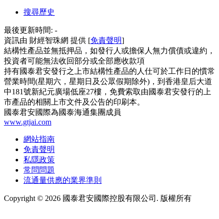
搜尋歷史
最後更新時間:
-
資訊由 財經智珠網 提供 [
免責聲明
]
結構性產品並無抵押品，如發行人或擔保人無力償債或違約，
投資者可能無法收回部分或全部應收款項
持有國泰君安發行之上市結構性產品的人仕可於工作日的慣常
營業時間(星期六，星期日及公眾假期除外)，到香港皇后大道
中181號新紀元廣場低座27樓，免費索取由國泰君安發行的上
市產品的相關上市文件及公告的印刷本。
國泰君安國際為國泰海通集團成員
www.gtjai.com
網站指南
免責聲明
私隱政策
常問問題
流通量供應的業界準則
Copyright ©
2026
國泰君安國際控股有限公司. 版權所有