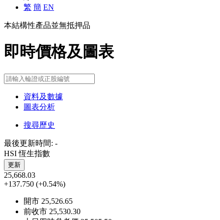
繁
簡
EN
本結構性產品並無抵押品
即時價格及圖表
資料及數據
圖表分析
搜尋歷史
最後更新時間:
-
HSI 恆生指數
更新
25,668.03
+137.750
(+0.54%)
開市
25,526.65
前收市
25,530.30