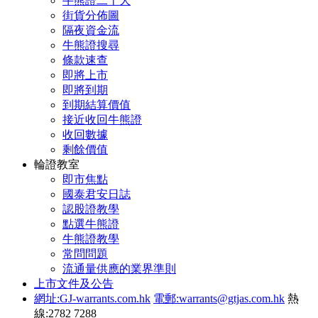
牛熊證二十大
街貨分佈圖
隔夜資金流
牛熊證搜尋
條款速查
即將上市
即將到期
到期結算價值
接近收回牛熊證
收回數據
剩餘價值
輪證教室
即市焦點
國泰君安日誌
認股證教學
點選牛熊證
牛熊證教學
常問問題
流通量供應的業界準則
上市文件及公告
網址:GJ-warrants.com.hk
電郵:warrants@gtjas.com.hk
熱
線:2782 7288