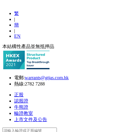
繁
|
簡
|
EN
本結構性產品並無抵押品
電郵:
warrants@gtjas.com.hk
熱線:
2782 7288
正股
認股證
牛熊證
輪證教室
上市文件及公告