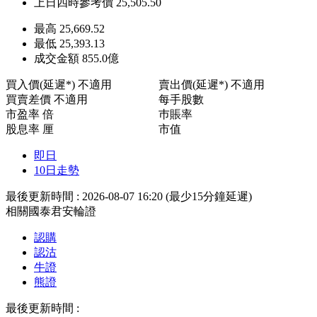
上日四時參考價
25,505.50
最高
25,669.52
最低
25,393.13
成交金額
855.0
億
買入價(延遲*)
不適用
賣出價(延遲*)
不適用
買賣差價
不適用
每手股數
市盈率
倍
巿賬率
股息率
厘
市值
即日
10日走勢
最後更新時間 : 2026-08-07 16:20
(最少15分鐘延遲)
相關國泰君安輪證
認購
認沽
牛證
熊證
最後更新時間 :