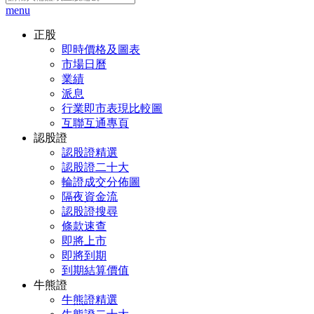
menu
正股
即時價格及圖表
市場日曆
業績
派息
行業即市表現比較圖
互聯互通專頁
認股證
認股證精選
認股證二十大
輪證成交分佈圖
隔夜資金流
認股證搜尋
條款速查
即將上市
即將到期
到期結算價值
牛熊證
牛熊證精選