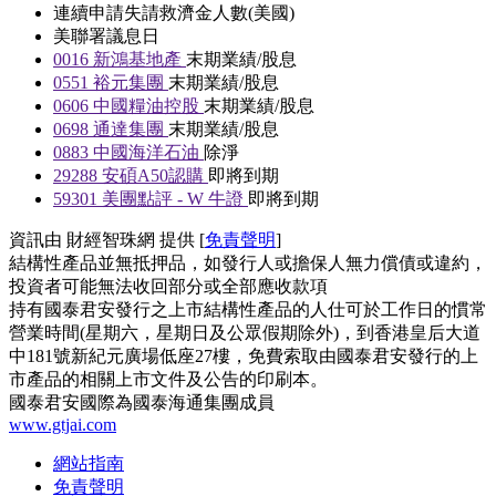
連續申請失請救濟金人數(美國)
美聯署議息日
0016
新鴻基地產
末期業績/股息
0551
裕元集團
末期業績/股息
0606
中國糧油控股
末期業績/股息
0698
通達集團
末期業績/股息
0883
中國海洋石油
除淨
29288
安碩A50認購
即將到期
59301
美團點評 - W 牛證
即將到期
資訊由 財經智珠網 提供 [
免責聲明
]
結構性產品並無抵押品，如發行人或擔保人無力償債或違約，
投資者可能無法收回部分或全部應收款項
持有國泰君安發行之上市結構性產品的人仕可於工作日的慣常
營業時間(星期六，星期日及公眾假期除外)，到香港皇后大道
中181號新紀元廣場低座27樓，免費索取由國泰君安發行的上
市產品的相關上市文件及公告的印刷本。
國泰君安國際為國泰海通集團成員
www.gtjai.com
網站指南
免責聲明