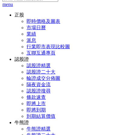
menu
正股
即時價格及圖表
市場日曆
業績
派息
行業即市表現比較圖
互聯互通專頁
認股證
認股證精選
認股證二十大
輪證成交分佈圖
隔夜資金流
認股證搜尋
條款速查
即將上市
即將到期
到期結算價值
牛熊證
牛熊證精選