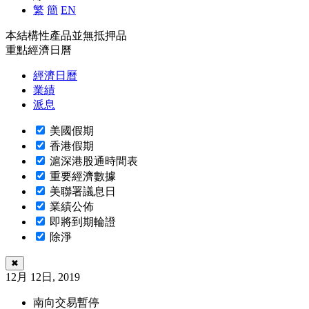
繁
簡
EN
本結構性產品並無抵押品
重點經濟日曆
經濟日曆
業績
派息
美國假期
香港假期
滬深港股通時間表
重要經濟數據
美聯署議息日
業績公佈
即將到期輪證
除淨
✖
12月 12日, 2019
南向交易暫停