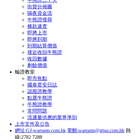
牛熊證二十大
街貨分佈圖
隔夜資金流
牛熊證搜尋
條款速查
即將上市
即將到期
到期結算價值
接近收回牛熊證
收回數據
剩餘價值
輪證教室
即市焦點
國泰君安日誌
認股證教學
點選牛熊證
牛熊證教學
常問問題
流通量供應的業界準則
上市文件及公告
網址:GJ-warrants.com.hk
電郵:warrants@gtjas.com.hk
熱
線:2782 7288