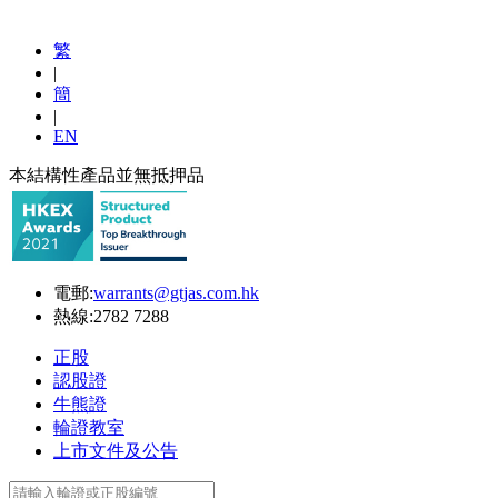
繁
|
簡
|
EN
本結構性產品並無抵押品
電郵:
warrants@gtjas.com.hk
熱線:
2782 7288
正股
認股證
牛熊證
輪證教室
上市文件及公告