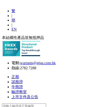
繁
|
簡
|
EN
本結構性產品並無抵押品
電郵:
warrants@gtjas.com.hk
熱線:
2782 7288
正股
認股證
牛熊證
輪證教室
上市文件及公告