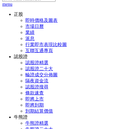
menu
正股
即時價格及圖表
市場日曆
業績
派息
行業即市表現比較圖
互聯互通專頁
認股證
認股證精選
認股證二十大
輪證成交分佈圖
隔夜資金流
認股證搜尋
條款速查
即將上市
即將到期
到期結算價值
牛熊證
牛熊證精選