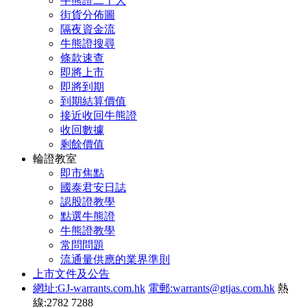
牛熊證二十大
街貨分佈圖
隔夜資金流
牛熊證搜尋
條款速查
即將上市
即將到期
到期結算價值
接近收回牛熊證
收回數據
剩餘價值
輪證教室
即市焦點
國泰君安日誌
認股證教學
點選牛熊證
牛熊證教學
常問問題
流通量供應的業界準則
上市文件及公告
網址:GJ-warrants.com.hk
電郵:warrants@gtjas.com.hk
熱
線:2782 7288