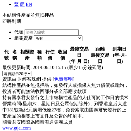
繁
簡
EN
本結構性產品並無抵押品
即將到期
代號
相關資產
最後交易
距離
到期日
代
名
相關資
種
行使
收回
日
最後交易
(年-月-
號
稱
產
類
價
價
(年-月-日)
日
日)
最後更新時間:
2019-06-10 15:15
(最少15分鐘延遲)
資訊由 財經智珠網 提供 [
免責聲明
]
結構性產品並無抵押品，如發行人或擔保人無力償債或違約，
投資者可能無法收回部分或全部應收款項
持有國泰君安發行之上市結構性產品的人仕可於工作日的慣常
營業時間(星期六，星期日及公眾假期除外)，到香港皇后大道
中181號新紀元廣場低座27樓，免費索取由國泰君安發行的上
市產品的相關上市文件及公告的印刷本。
國泰君安國際為國泰海通集團成員
www.gtjai.com