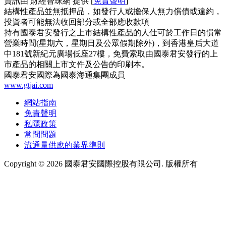
資訊由 財經智珠網 提供 [
免責聲明
]
結構性產品並無抵押品，如發行人或擔保人無力償債或違約，
投資者可能無法收回部分或全部應收款項
持有國泰君安發行之上市結構性產品的人仕可於工作日的慣常
營業時間(星期六，星期日及公眾假期除外)，到香港皇后大道
中181號新紀元廣場低座27樓，免費索取由國泰君安發行的上
市產品的相關上市文件及公告的印刷本。
國泰君安國際為國泰海通集團成員
www.gtjai.com
網站指南
免責聲明
私隱政策
常問問題
流通量供應的業界準則
Copyright ©
2026
國泰君安國際控股有限公司. 版權所有