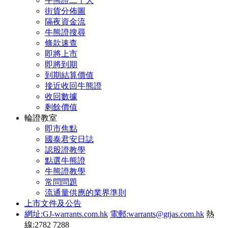
牛熊證二十大
街貨分佈圖
隔夜資金流
牛熊證搜尋
條款速查
即將上市
即將到期
到期結算價值
接近收回牛熊證
收回數據
剩餘價值
輪證教室
即市焦點
國泰君安日誌
認股證教學
點選牛熊證
牛熊證教學
常問問題
流通量供應的業界準則
上市文件及公告
網址:GJ-warrants.com.hk
電郵:warrants@gtjas.com.hk
熱
線:2782 7288