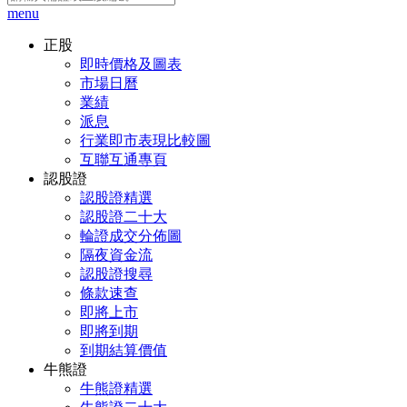
menu
正股
即時價格及圖表
市場日曆
業績
派息
行業即市表現比較圖
互聯互通專頁
認股證
認股證精選
認股證二十大
輪證成交分佈圖
隔夜資金流
認股證搜尋
條款速查
即將上市
即將到期
到期結算價值
牛熊證
牛熊證精選