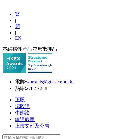
繁
|
簡
|
EN
本結構性產品並無抵押品
電郵:
warrants@gtjas.com.hk
熱線:
2782 7288
正股
認股證
牛熊證
輪證教室
上市文件及公告