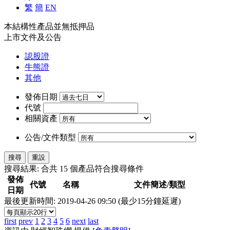
繁
簡
EN
本結構性產品並無抵押品
上市文件及公告
認股證
牛熊證
其他
發佈日期
代號
相關資產
公告/文件類型
搜尋
重設
搜尋結果: 合共
15
個產品符合搜尋條件
發佈
代號
名稱
文件簡述/類型
日期
最後更新時間: 2019-04-26 09:50 (最少15分鐘延遲)
first
prev
1
2
3
4
5
6
next
last