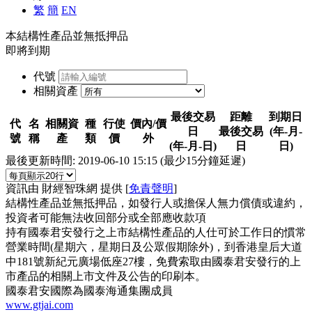
繁
簡
EN
本結構性產品並無抵押品
即將到期
代號
相關資產
最後交易
距離
到期日
代
名
相關資
種
行使
價內/價
日
最後交易
(年-月-
號
稱
產
類
價
外
(年-月-日)
日
日)
最後更新時間:
2019-06-10 15:15
(最少15分鐘延遲)
資訊由 財經智珠網 提供 [
免責聲明
]
結構性產品並無抵押品，如發行人或擔保人無力償債或違約，
投資者可能無法收回部分或全部應收款項
持有國泰君安發行之上市結構性產品的人仕可於工作日的慣常
營業時間(星期六，星期日及公眾假期除外)，到香港皇后大道
中181號新紀元廣場低座27樓，免費索取由國泰君安發行的上
市產品的相關上市文件及公告的印刷本。
國泰君安國際為國泰海通集團成員
www.gtjai.com