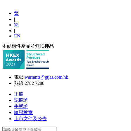
繁
|
簡
|
EN
本結構性產品並無抵押品
電郵:
warrants@gtjas.com.hk
熱線:
2782 7288
正股
認股證
牛熊證
輪證教室
上市文件及公告