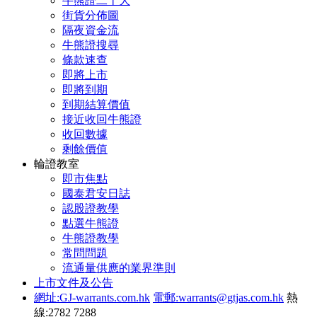
牛熊證二十大
街貨分佈圖
隔夜資金流
牛熊證搜尋
條款速查
即將上市
即將到期
到期結算價值
接近收回牛熊證
收回數據
剩餘價值
輪證教室
即市焦點
國泰君安日誌
認股證教學
點選牛熊證
牛熊證教學
常問問題
流通量供應的業界準則
上市文件及公告
網址:GJ-warrants.com.hk
電郵:warrants@gtjas.com.hk
熱
線:2782 7288