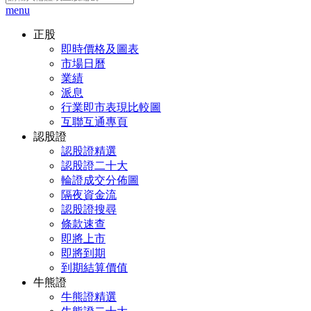
menu
正股
即時價格及圖表
市場日曆
業績
派息
行業即市表現比較圖
互聯互通專頁
認股證
認股證精選
認股證二十大
輪證成交分佈圖
隔夜資金流
認股證搜尋
條款速查
即將上市
即將到期
到期結算價值
牛熊證
牛熊證精選