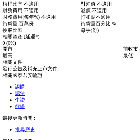
槓桿比率
不適用
對沖值
不適用
財務費用
不適用
溢價
不適用
財務費用(每年%)
不適用
打和點
不適用
街貨量
百萬份
街貨量百分比
%
換股比率
每手(份)
相關資產 (延遲*)
0
(0%)
開市
前收市
最高
最低
相關文件
發行公告及補充上市文件
相關國泰君安輪證
認購
認沽
牛證
熊證
最後更新時間 :
搜尋歷史