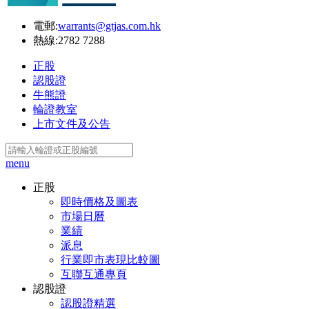
電郵:
warrants@gtjas.com.hk
熱線:
2782 7288
正股
認股證
牛熊證
輪證教室
上市文件及公告
menu
正股
即時價格及圖表
市場日曆
業績
派息
行業即市表現比較圖
互聯互通專頁
認股證
認股證精選