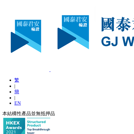
繁
|
簡
|
EN
本結構性產品並無抵押品