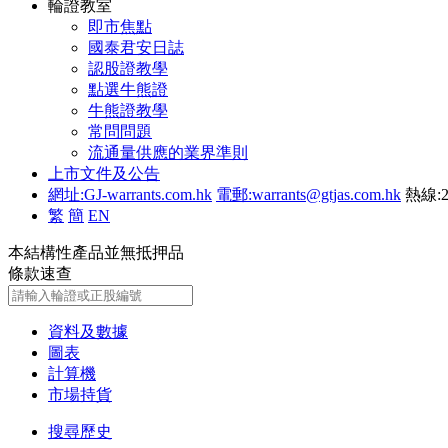
輪證教室
即市焦點
國泰君安日誌
認股證教學
點選牛熊證
牛熊證教學
常問問題
流通量供應的業界準則
上市文件及公告
網址:GJ-warrants.com.hk
電郵:warrants@gtjas.com.hk
熱線:2
繁
簡
EN
本結構性產品並無抵押品
條款速查
資料及數據
圖表
計算機
市場持貨
搜尋歷史