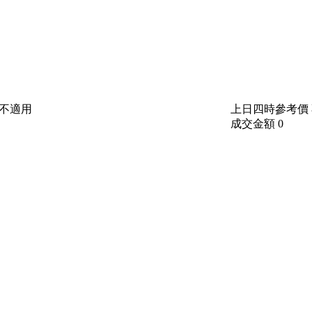
不適用
上日四時參考價
成交金額
0