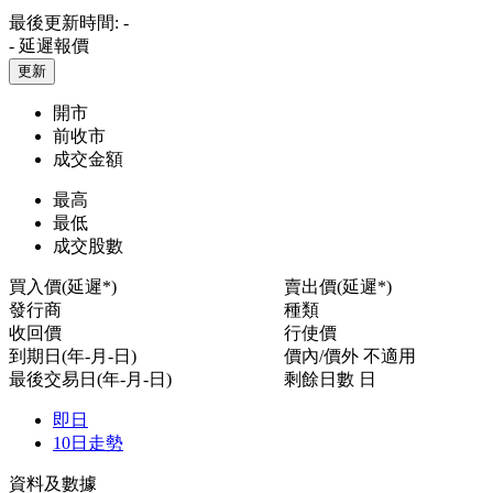
最後更新時間:
-
-
延遲報價
更新
開市
前收市
成交金額
最高
最低
成交股數
買入價(延遲*)
賣出價(延遲*)
發行商
種類
收回價
行使價
到期日(年-月-日)
價內/價外
不適用
最後交易日(年-月-日)
剩餘日數
日
即日
10日走勢
資料及數據