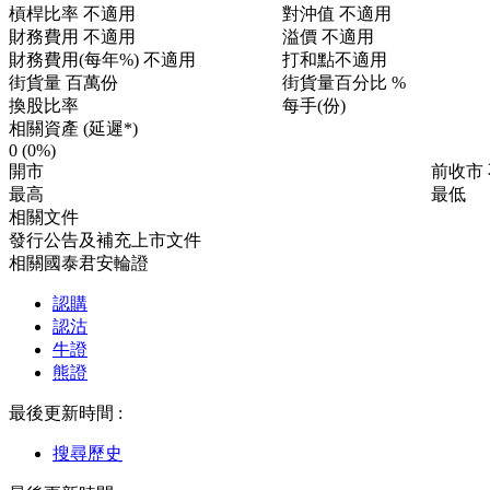
槓桿比率
不適用
對沖值
不適用
財務費用
不適用
溢價
不適用
財務費用(每年%)
不適用
打和點
不適用
街貨量
百萬份
街貨量百分比
%
換股比率
每手(份)
相關資產 (延遲*)
0
(0%)
開市
前收市
最高
最低
相關文件
發行公告及補充上市文件
相關國泰君安輪證
認購
認沽
牛證
熊證
最後更新時間 :
搜尋歷史