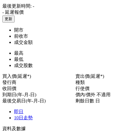
最後更新時間:
-
-
延遲報價
更新
開市
前收市
成交金額
最高
最低
成交股數
買入價(延遲*)
賣出價(延遲*)
發行商
種類
收回價
行使價
到期日(年-月-日)
價內/價外
不適用
最後交易日(年-月-日)
剩餘日數
日
即日
10日走勢
資料及數據