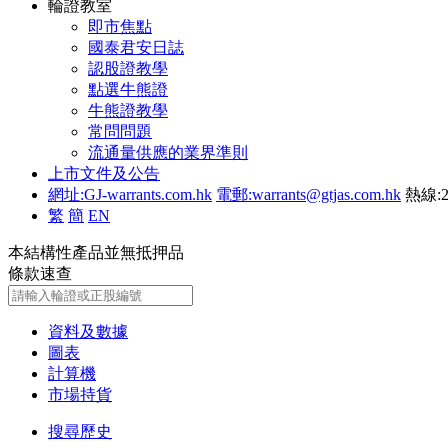
輪證教室
即市焦點
國泰君安日誌
認股證教學
點選牛熊證
牛熊證教學
常問問題
流通量供應的業界準則
上市文件及公告
網址:GJ-warrants.com.hk
電郵:warrants@gtjas.com.hk
熱線:2
繁
簡
EN
本結構性產品並無抵押品
條款速查
資料及數據
圖表
計算機
市場持貨
搜尋歷史