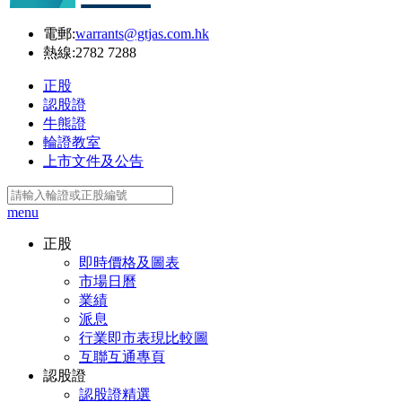
電郵:
warrants@gtjas.com.hk
熱線:
2782 7288
正股
認股證
牛熊證
輪證教室
上市文件及公告
menu
正股
即時價格及圖表
市場日曆
業績
派息
行業即市表現比較圖
互聯互通專頁
認股證
認股證精選