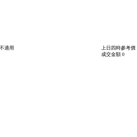
不適用
上日四時參考價
成交金額
0