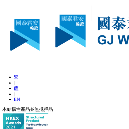
繁
|
簡
|
EN
本結構性產品並無抵押品