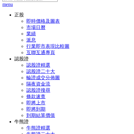
menu
正股
即時價格及圖表
市場日曆
業績
派息
行業即市表現比較圖
互聯互通專頁
認股證
認股證精選
認股證二十大
輪證成交分佈圖
隔夜資金流
認股證搜尋
條款速查
即將上市
即將到期
到期結算價值
牛熊證
牛熊證精選