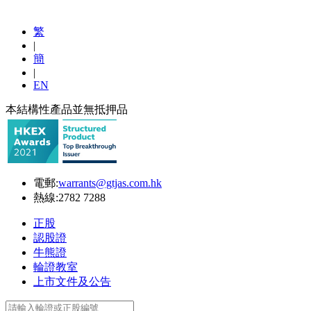
繁
|
簡
|
EN
本結構性產品並無抵押品
電郵:
warrants@gtjas.com.hk
熱線:
2782 7288
正股
認股證
牛熊證
輪證教室
上市文件及公告