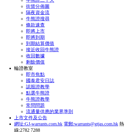
牛熊證二十大
街貨分佈圖
隔夜資金流
牛熊證搜尋
條款速查
即將上市
即將到期
到期結算價值
接近收回牛熊證
收回數據
剩餘價值
輪證教室
即市焦點
國泰君安日誌
認股證教學
點選牛熊證
牛熊證教學
常問問題
流通量供應的業界準則
上市文件及公告
網址:GJ-warrants.com.hk
電郵:warrants@gtjas.com.hk
熱
線:2782 7288