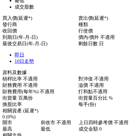
最低
成交股數
買入價(延遲*)
賣出價(延遲*)
發行商
種類
收回價
行使價
到期日(年-月-日)
價內/價外
不適用
最後交易日(年-月-日)
剩餘日數
日
即日
10日走勢
資料及數據
槓桿比率
不適用
對沖值
不適用
財務費用
不適用
溢價
不適用
財務費用(每年%)
不適用
打和點
不適用
街貨量
百萬份
街貨量百分比
%
換股比率
每手(份)
相關資產 (延遲*)
0
(0%)
開市
前收市
不適用
上日四時參考價
不適用
最高
最低
成交金額
0
相關文件