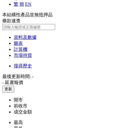
繁
簡
EN
本結構性產品並無抵押品
條款速查
資料及數據
圖表
計算機
市場持貨
搜尋歷史
最後更新時間:
-
-
延遲報價
更新
開市
前收市
成交金額
最高