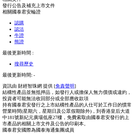
發行公告及補充上市文件
相關國泰君安輪證
認購
認沽
牛證
熊證
最後更新時間 :
搜尋歷史
最後更新時間:
-
資訊由 財經智珠網 提供 [
免責聲明
]
結構性產品並無抵押品，如發行人或擔保人無力償債或違約，
投資者可能無法收回部分或全部應收款項
持有國泰君安發行之上市結構性產品的人仕可於工作日的慣常
營業時間(星期六，星期日及公眾假期除外)，到香港皇后大道
中181號新紀元廣場低座27樓，免費索取由國泰君安發行的上
市產品的相關上市文件及公告的印刷本。
國泰君安國際為國泰海通集團成員