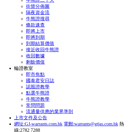
牛熊證二十大
街貨分佈圖
隔夜資金流
牛熊證搜尋
條款速查
即將上市
即將到期
到期結算價值
接近收回牛熊證
收回數據
剩餘價值
輪證教室
即市焦點
國泰君安日誌
認股證教學
點選牛熊證
牛熊證教學
常問問題
流通量供應的業界準則
上市文件及公告
網址:GJ-warrants.com.hk
電郵:warrants@gtjas.com.hk
熱
線:2782 7288