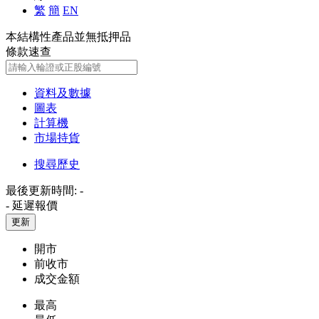
繁
簡
EN
本結構性產品並無抵押品
條款速查
資料及數據
圖表
計算機
市場持貨
搜尋歷史
最後更新時間:
-
-
延遲報價
更新
開市
前收市
成交金額
最高