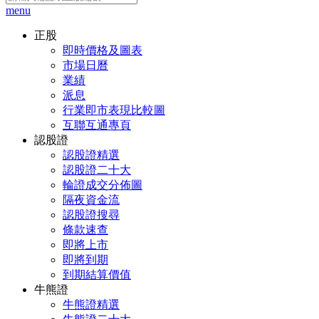
menu
正股
即時價格及圖表
市場日曆
業績
派息
行業即市表現比較圖
互聯互通專頁
認股證
認股證精選
認股證二十大
輪證成交分佈圖
隔夜資金流
認股證搜尋
條款速查
即將上市
即將到期
到期結算價值
牛熊證
牛熊證精選