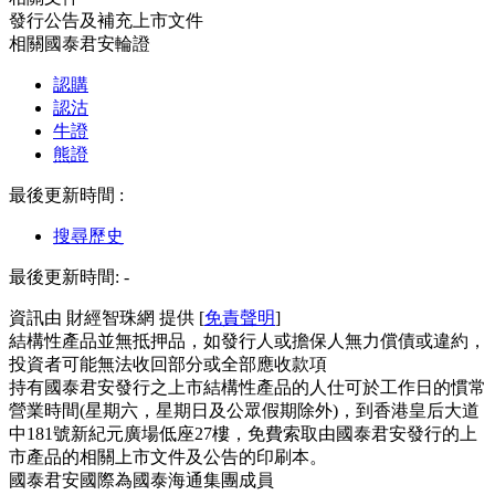
發行公告及補充上市文件
相關國泰君安輪證
認購
認沽
牛證
熊證
最後更新時間 :
搜尋歷史
最後更新時間:
-
資訊由 財經智珠網 提供 [
免責聲明
]
結構性產品並無抵押品，如發行人或擔保人無力償債或違約，
投資者可能無法收回部分或全部應收款項
持有國泰君安發行之上市結構性產品的人仕可於工作日的慣常
營業時間(星期六，星期日及公眾假期除外)，到香港皇后大道
中181號新紀元廣場低座27樓，免費索取由國泰君安發行的上
市產品的相關上市文件及公告的印刷本。
國泰君安國際為國泰海通集團成員