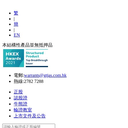
繁
|
簡
|
EN
本結構性產品並無抵押品
電郵:
warrants@gtjas.com.hk
熱線:
2782 7288
正股
認股證
牛熊證
輪證教室
上市文件及公告