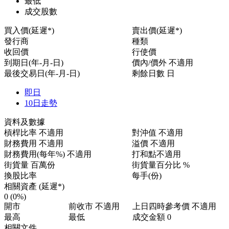
最低
成交股數
買入價(延遲*)
賣出價(延遲*)
發行商
種類
收回價
行使價
到期日(年-月-日)
價內/價外
不適用
最後交易日(年-月-日)
剩餘日數
日
即日
10日走勢
資料及數據
槓桿比率
不適用
對沖值
不適用
財務費用
不適用
溢價
不適用
財務費用(每年%)
不適用
打和點
不適用
街貨量
百萬份
街貨量百分比
%
換股比率
每手(份)
相關資產 (延遲*)
0
(0%)
開市
前收市
不適用
上日四時參考價
不適用
最高
最低
成交金額
0
相關文件