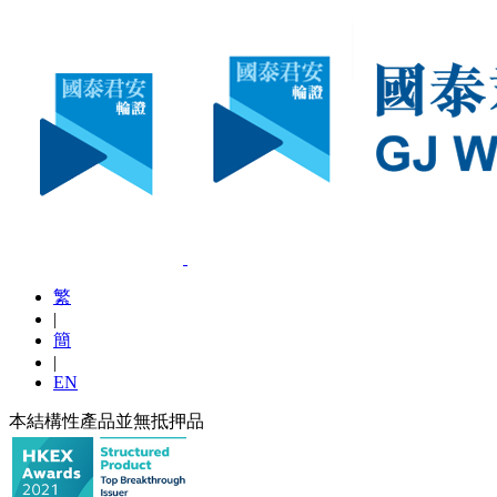
繁
|
簡
|
EN
本結構性產品並無抵押品