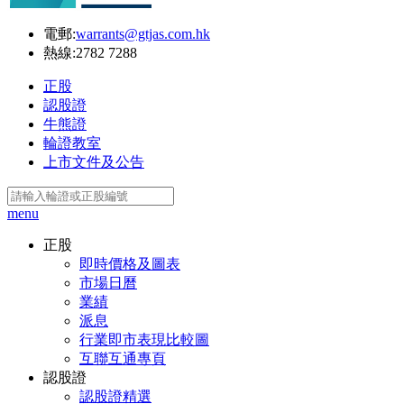
電郵:
warrants@gtjas.com.hk
熱線:
2782 7288
正股
認股證
牛熊證
輪證教室
上市文件及公告
menu
正股
即時價格及圖表
市場日曆
業績
派息
行業即市表現比較圖
互聯互通專頁
認股證
認股證精選