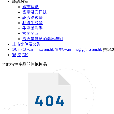
輪證教室
即市焦點
國泰君安日誌
認股證教學
點選牛熊證
牛熊證教學
常問問題
流通量供應的業界準則
上市文件及公告
網址:GJ-warrants.com.hk
電郵:warrants@gtjas.com.hk
熱線:2
繁
簡
EN
本結構性產品並無抵押品