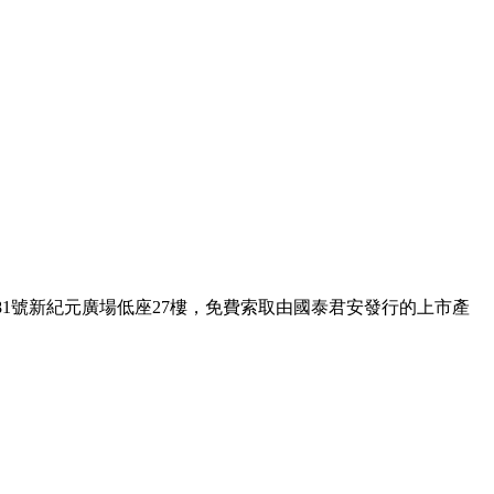
1號新紀元廣場低座27樓，免費索取由國泰君安發行的上市產