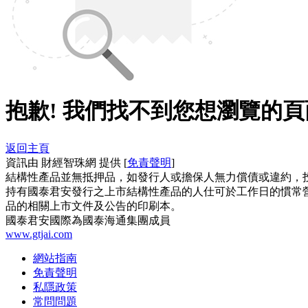
抱歉!
我們找不到您想瀏覽的頁
返回主頁
資訊由 財經智珠網 提供 [
免責聲明
]
結構性產品並無抵押品，如發行人或擔保人無力償債或違約，
持有國泰君安發行之上市結構性產品的人仕可於工作日的慣常營
品的相關上市文件及公告的印刷本。
國泰君安國際為國泰海通集團成員
www.gtjai.com
網站指南
免責聲明
私隱政策
常問問題