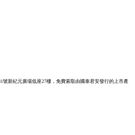
1號新紀元廣場低座27樓，免費索取由國泰君安發行的上市產