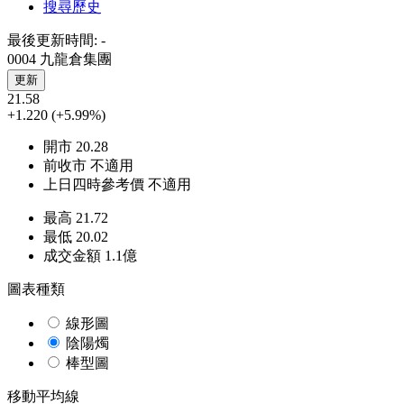
搜尋歷史
最後更新時間:
-
0004 九龍倉集團
更新
21.58
+1.220
(+5.99%)
開市
20.28
前收市
不適用
上日四時參考價
不適用
最高
21.72
最低
20.02
成交金額
1.1
億
圖表種類
線形圖
陰陽燭
棒型圖
移動平均線