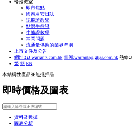
輪證教室
即市焦點
國泰君安日誌
認股證教學
點選牛熊證
牛熊證教學
常問問題
流通量供應的業界準則
上市文件及公告
網址:GJ-warrants.com.hk
電郵:warrants@gtjas.com.hk
熱線:2
繁
簡
EN
本結構性產品並無抵押品
即時價格及圖表
資料及數據
圖表分析