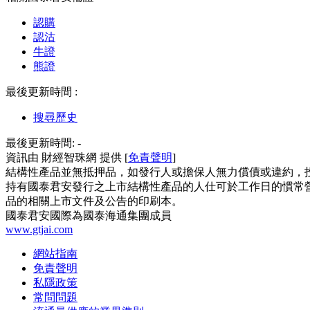
認購
認沽
牛證
熊證
最後更新時間 :
搜尋歷史
最後更新時間:
-
資訊由 財經智珠網 提供 [
免責聲明
]
結構性產品並無抵押品，如發行人或擔保人無力償債或違約，
持有國泰君安發行之上市結構性產品的人仕可於工作日的慣常營
品的相關上市文件及公告的印刷本。
國泰君安國際為國泰海通集團成員
www.gtjai.com
網站指南
免責聲明
私隱政策
常問問題