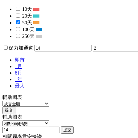
10天
20天
50天
100天
250天
保力加通道
即市
1月
6月
1年
最大
輔助圖表
提交
輔助圖表
提交
相關國泰君安輪證