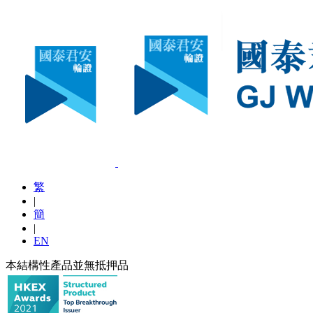
繁
|
簡
|
EN
本結構性產品並無抵押品