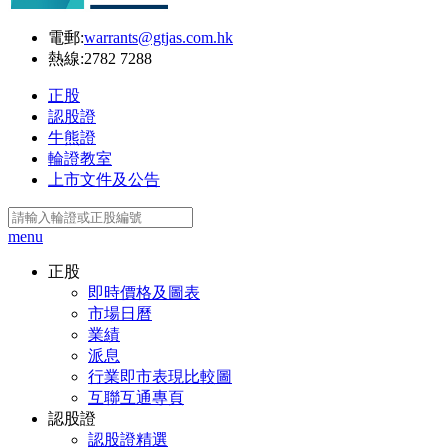
電郵:
warrants@gtjas.com.hk
熱線:
2782 7288
正股
認股證
牛熊證
輪證教室
上市文件及公告
menu
正股
即時價格及圖表
市場日曆
業績
派息
行業即市表現比較圖
互聯互通專頁
認股證
認股證精選