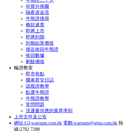
牛熊證二十大
街貨分佈圖
隔夜資金流
牛熊證搜尋
條款速查
即將上市
即將到期
到期結算價值
接近收回牛熊證
收回數據
剩餘價值
輪證教室
即市焦點
國泰君安日誌
認股證教學
點選牛熊證
牛熊證教學
常問問題
流通量供應的業界準則
上市文件及公告
網址:GJ-warrants.com.hk
電郵:warrants@gtjas.com.hk
熱
線:2782 7288