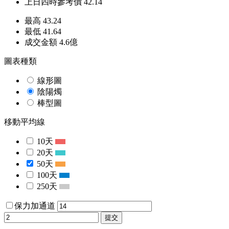
上日四時參考價
42.14
最高
43.24
最低
41.64
成交金額
4.6
億
圖表種類
線形圖
陰陽燭
棒型圖
移動平均線
10天
20天
50天
100天
250天
保力加通道
提交