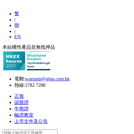
繁
|
簡
|
EN
本結構性產品並無抵押品
電郵:
warrants@gtjas.com.hk
熱線:
2782 7288
正股
認股證
牛熊證
輪證教室
上市文件及公告