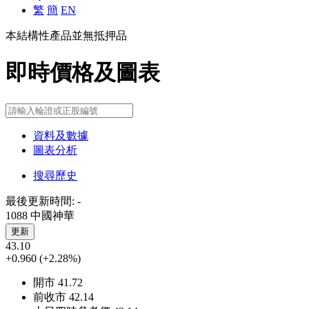
繁
簡
EN
本結構性產品並無抵押品
即時價格及圖表
資料及數據
圖表分析
搜尋歷史
最後更新時間:
-
1088 中國神華
更新
43.10
+0.960
(+2.28%)
開市
41.72
前收市
42.14