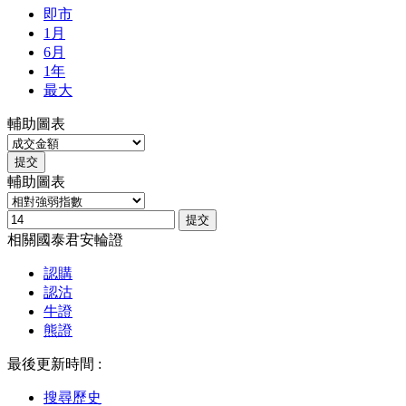
即市
1月
6月
1年
最大
輔助圖表
提交
輔助圖表
提交
相關國泰君安輪證
認購
認沽
牛證
熊證
最後更新時間 :
搜尋歷史