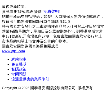
最後更新時間:
-
資訊由 財經智珠網 提供 [
免責聲明
]
結構性產品並無抵押品，如發行人或擔保人無力償債或違約，
投資者可能無法收回部分或全部應收款項
持有國泰君安發行之上市結構性產品的人仕可於工作日的慣常
營業時間(星期六，星期日及公眾假期除外)，到香港皇后大道
中181號新紀元廣場低座27樓，免費索取由國泰君安發行的上
市產品的相關上市文件及公告的印刷本。
國泰君安國際為國泰海通集團成員
www.gtjai.com
網站指南
免責聲明
私隱政策
常問問題
流通量供應的業界準則
Copyright ©
2026
國泰君安國際控股有限公司. 版權所有