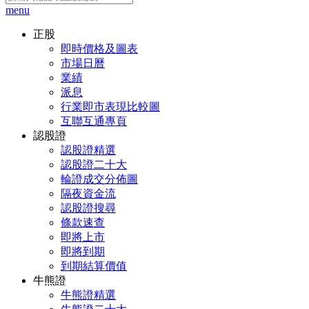
menu
正股
即時價格及圖表
市場日曆
業績
派息
行業即市表現比較圖
互聯互通專頁
認股證
認股證精選
認股證二十大
輪證成交分佈圖
隔夜資金流
認股證搜尋
條款速查
即將上市
即將到期
到期結算價值
牛熊證
牛熊證精選