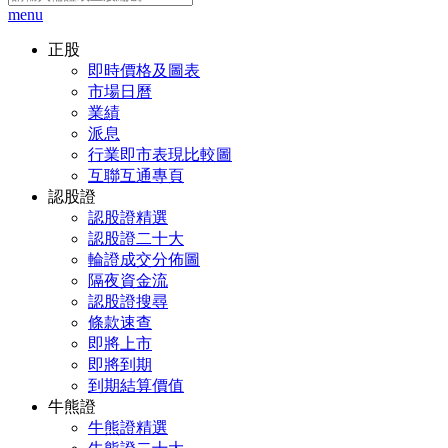
menu
正股
即時價格及圖表
市場日曆
業績
派息
行業即市表現比較圖
互聯互通專頁
認股證
認股證精選
認股證二十大
輪證成交分佈圖
隔夜資金流
認股證搜尋
條款速查
即將上市
即將到期
到期結算價值
牛熊證
牛熊證精選