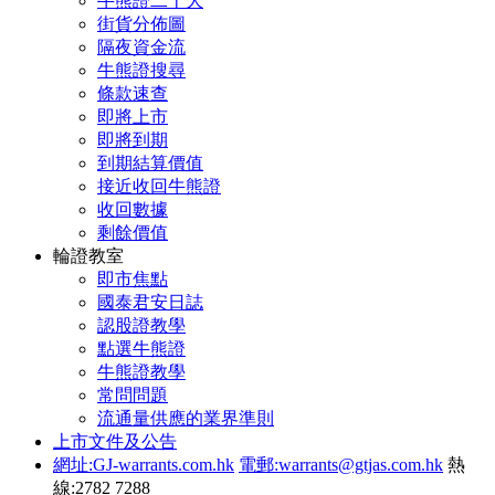
牛熊證二十大
街貨分佈圖
隔夜資金流
牛熊證搜尋
條款速查
即將上市
即將到期
到期結算價值
接近收回牛熊證
收回數據
剩餘價值
輪證教室
即市焦點
國泰君安日誌
認股證教學
點選牛熊證
牛熊證教學
常問問題
流通量供應的業界準則
上市文件及公告
網址:GJ-warrants.com.hk
電郵:warrants@gtjas.com.hk
熱
線:2782 7288