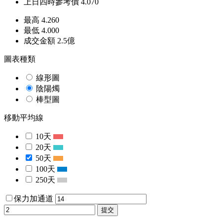
上日四時參考價
4.070
最高
4.260
最低
4.000
成交金額
2.5
億
圖表種類
線形圖
陰陽燭
棒型圖
移動平均線
10天
20天
50天
100天
250天
保力加通道
提交