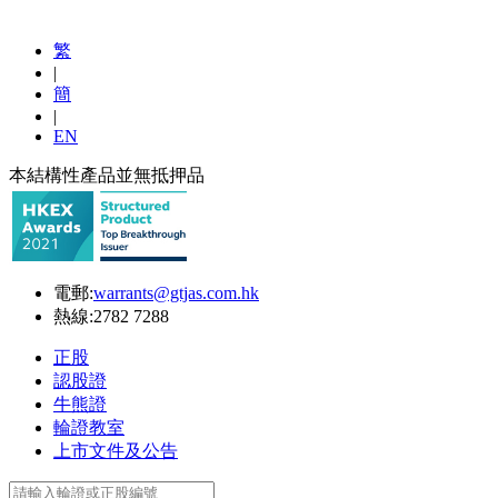
繁
|
簡
|
EN
本結構性產品並無抵押品
電郵:
warrants@gtjas.com.hk
熱線:
2782 7288
正股
認股證
牛熊證
輪證教室
上市文件及公告