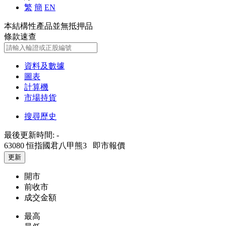
繁
簡
EN
本結構性產品並無抵押品
條款速查
資料及數據
圖表
計算機
市場持貨
搜尋歷史
最後更新時間:
-
63080 恒指國君八甲熊3
即市報價
更新
開市
前收市
成交金額
最高