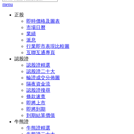
menu
正股
即時價格及圖表
市場日曆
業績
派息
行業即市表現比較圖
互聯互通專頁
認股證
認股證精選
認股證二十大
輪證成交分佈圖
隔夜資金流
認股證搜尋
條款速查
即將上市
即將到期
到期結算價值
牛熊證
牛熊證精選