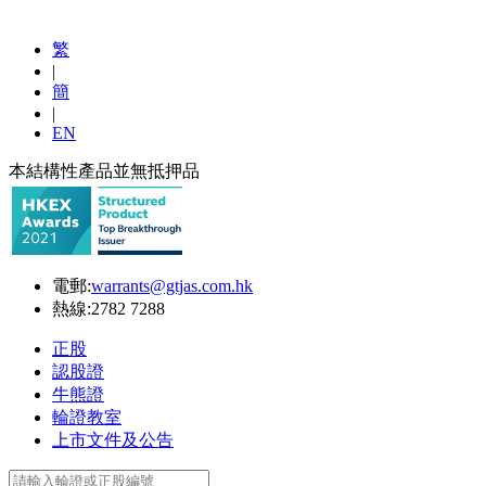
繁
|
簡
|
EN
本結構性產品並無抵押品
電郵:
warrants@gtjas.com.hk
熱線:
2782 7288
正股
認股證
牛熊證
輪證教室
上市文件及公告