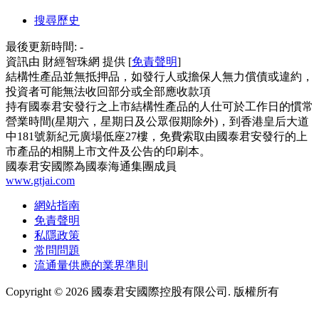
搜尋歷史
最後更新時間:
-
資訊由 財經智珠網 提供 [
免責聲明
]
結構性產品並無抵押品，如發行人或擔保人無力償債或違約，
投資者可能無法收回部分或全部應收款項
持有國泰君安發行之上市結構性產品的人仕可於工作日的慣常
營業時間(星期六，星期日及公眾假期除外)，到香港皇后大道
中181號新紀元廣場低座27樓，免費索取由國泰君安發行的上
市產品的相關上市文件及公告的印刷本。
國泰君安國際為國泰海通集團成員
www.gtjai.com
網站指南
免責聲明
私隱政策
常問問題
流通量供應的業界準則
Copyright ©
2026
國泰君安國際控股有限公司. 版權所有