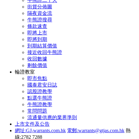
牛熊證二十大
街貨分佈圖
隔夜資金流
牛熊證搜尋
條款速查
即將上市
即將到期
到期結算價值
接近收回牛熊證
收回數據
剩餘價值
輪證教室
即市焦點
國泰君安日誌
認股證教學
點選牛熊證
牛熊證教學
常問問題
流通量供應的業界準則
上市文件及公告
網址:GJ-warrants.com.hk
電郵:warrants@gtjas.com.hk
熱
線:2782 7288