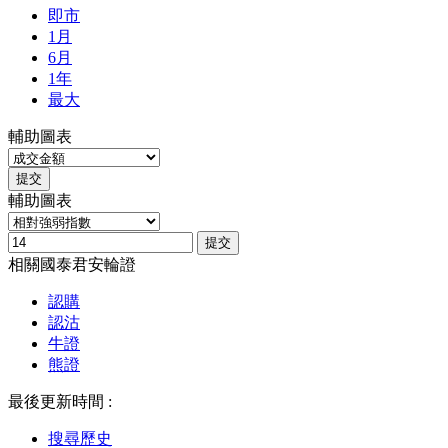
即市
1月
6月
1年
最大
輔助圖表
提交
輔助圖表
提交
相關國泰君安輪證
認購
認沽
牛證
熊證
最後更新時間 :
搜尋歷史