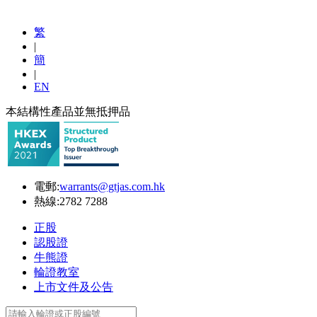
繁
|
簡
|
EN
本結構性產品並無抵押品
電郵:
warrants@gtjas.com.hk
熱線:
2782 7288
正股
認股證
牛熊證
輪證教室
上市文件及公告