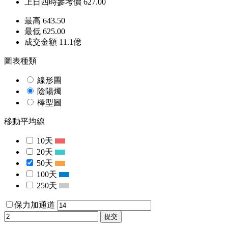
上日四時參考價
627.00
最高
643.50
最低
625.00
成交金額
11.1
億
圖表種類
線形圖
陰陽燭
棒型圖
移動平均線
10天
20天
50天
100天
250天
保力加通道
提交