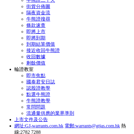
牛熊證二十大
街貨分佈圖
隔夜資金流
牛熊證搜尋
條款速查
即將上市
即將到期
到期結算價值
接近收回牛熊證
收回數據
剩餘價值
輪證教室
即市焦點
國泰君安日誌
認股證教學
點選牛熊證
牛熊證教學
常問問題
流通量供應的業界準則
上市文件及公告
網址:GJ-warrants.com.hk
電郵:warrants@gtjas.com.hk
熱
線:2782 7288