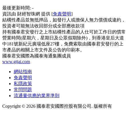
最後更新時間:
-
資訊由 財經智珠網 提供 [
免責聲明
]
結構性產品並無抵押品，如發行人或擔保人無力償債或違約，
投資者可能無法收回部分或全部應收款項
持有國泰君安發行之上市結構性產品的人仕可於工作日的慣常
營業時間(星期六，星期日及公眾假期除外)，到香港皇后大道
中181號新紀元廣場低座27樓，免費索取由國泰君安發行的上
市產品的相關上市文件及公告的印刷本。
國泰君安國際為國泰海通集團成員
www.gtjai.com
網站指南
免責聲明
私隱政策
常問問題
流通量供應的業界準則
Copyright ©
2026
國泰君安國際控股有限公司. 版權所有