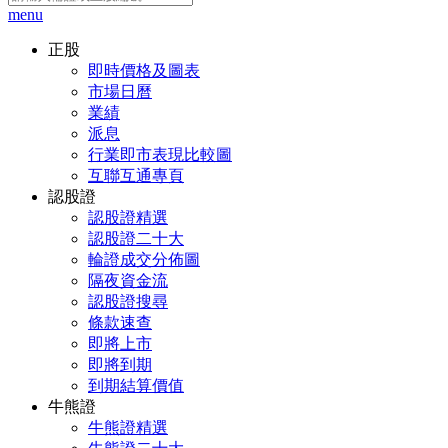
menu
正股
即時價格及圖表
市場日曆
業績
派息
行業即市表現比較圖
互聯互通專頁
認股證
認股證精選
認股證二十大
輪證成交分佈圖
隔夜資金流
認股證搜尋
條款速查
即將上市
即將到期
到期結算價值
牛熊證
牛熊證精選