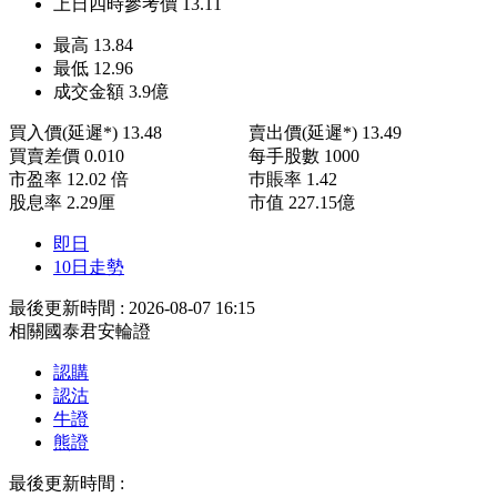
上日四時參考價
13.11
最高
13.84
最低
12.96
成交金額
3.9
億
買入價(延遲*)
13.48
賣出價(延遲*)
13.49
買賣差價
0.010
每手股數
1000
市盈率
12.02 倍
巿賬率
1.42
股息率
2.29厘
市值
227.15億
即日
10日走勢
最後更新時間 : 2026-08-07 16:15
相關國泰君安輪證
認購
認沽
牛證
熊證
最後更新時間 :