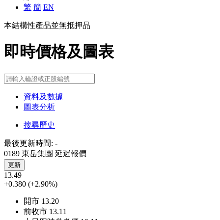
繁
簡
EN
本結構性產品並無抵押品
即時價格及圖表
資料及數據
圖表分析
搜尋歷史
最後更新時間:
-
0189 東岳集團
延遲報價
更新
13.49
+0.380
(+2.90%)
開市
13.20
前收市
13.11