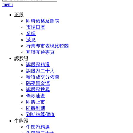
menu
正股
即時價格及圖表
市場日曆
業績
派息
行業即市表現比較圖
互聯互通專頁
認股證
認股證精選
認股證二十大
輪證成交分佈圖
隔夜資金流
認股證搜尋
條款速查
即將上市
即將到期
到期結算價值
牛熊證
牛熊證精選