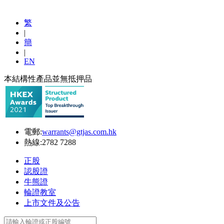
繁
|
簡
|
EN
本結構性產品並無抵押品
電郵:
warrants@gtjas.com.hk
熱線:
2782 7288
正股
認股證
牛熊證
輪證教室
上市文件及公告