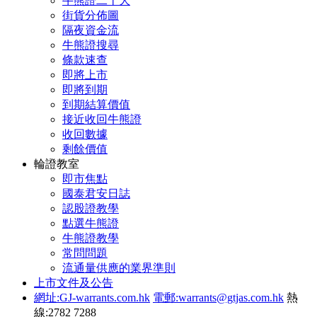
牛熊證二十大
街貨分佈圖
隔夜資金流
牛熊證搜尋
條款速查
即將上市
即將到期
到期結算價值
接近收回牛熊證
收回數據
剩餘價值
輪證教室
即市焦點
國泰君安日誌
認股證教學
點選牛熊證
牛熊證教學
常問問題
流通量供應的業界準則
上市文件及公告
網址:GJ-warrants.com.hk
電郵:warrants@gtjas.com.hk
熱
線:2782 7288