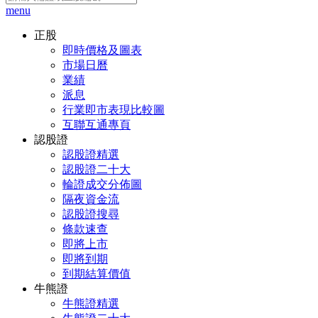
menu
正股
即時價格及圖表
市場日曆
業績
派息
行業即市表現比較圖
互聯互通專頁
認股證
認股證精選
認股證二十大
輪證成交分佈圖
隔夜資金流
認股證搜尋
條款速查
即將上市
即將到期
到期結算價值
牛熊證
牛熊證精選