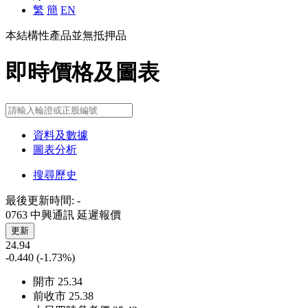
繁
簡
EN
本結構性產品並無抵押品
即時價格及圖表
資料及數據
圖表分析
搜尋歷史
最後更新時間:
-
0763 中興通訊
延遲報價
更新
24.94
-0.440
(-1.73%)
開市
25.34
前收市
25.38