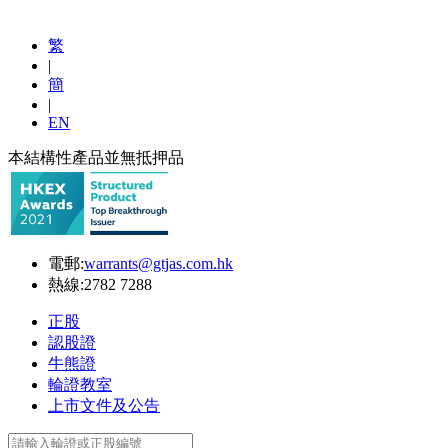
繁
|
簡
|
EN
本結構性產品並無抵押品
電郵:
warrants@gtjas.com.hk
熱線:
2782 7288
正股
認股證
牛熊證
輪證教室
上市文件及公告