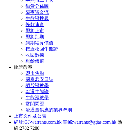
牛熊證二十大
街貨分佈圖
隔夜資金流
牛熊證搜尋
條款速查
即將上市
即將到期
到期結算價值
接近收回牛熊證
收回數據
剩餘價值
輪證教室
即市焦點
國泰君安日誌
認股證教學
點選牛熊證
牛熊證教學
常問問題
流通量供應的業界準則
上市文件及公告
網址:GJ-warrants.com.hk
電郵:warrants@gtjas.com.hk
熱
線:2782 7288