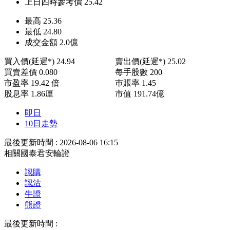
上日四時參考價
25.42
最高
25.36
最低
24.80
成交金額
2.0
億
買入價(延遲*)
24.94
賣出價(延遲*)
25.02
買賣差價
0.080
每手股數
200
市盈率
19.42 倍
巿賬率
1.45
股息率
1.86厘
市值
191.74億
即日
10日走勢
最後更新時間 : 2026-08-06 16:15
相關國泰君安輪證
認購
認沽
牛證
熊證
最後更新時間 :