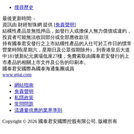
搜尋歷史
最後更新時間:
-
資訊由 財經智珠網 提供 [
免責聲明
]
結構性產品並無抵押品，如發行人或擔保人無力償債或違約，
投資者可能無法收回部分或全部應收款項
持有國泰君安發行之上市結構性產品的人仕可於工作日的慣常
營業時間(星期六，星期日及公眾假期除外)，到香港皇后大道
中181號新紀元廣場低座27樓，免費索取由國泰君安發行的上
市產品的相關上市文件及公告的印刷本。
國泰君安國際為國泰海通集團成員
www.gtjai.com
網站指南
免責聲明
私隱政策
常問問題
流通量供應的業界準則
Copyright ©
2026
國泰君安國際控股有限公司. 版權所有