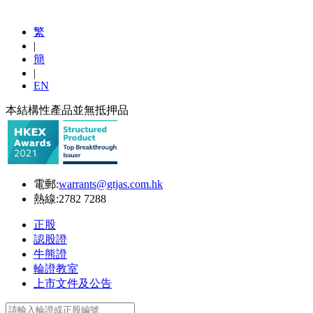
繁
|
簡
|
EN
本結構性產品並無抵押品
電郵:
warrants@gtjas.com.hk
熱線:
2782 7288
正股
認股證
牛熊證
輪證教室
上市文件及公告