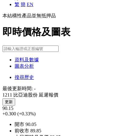
繁
簡
EN
本結構性產品並無抵押品
即時價格及圖表
資料及數據
圖表分析
搜尋歷史
最後更新時間:
-
1211 比亞迪股份
延遲報價
更新
90.15
+0.300
(+0.33%)
開市
90.05
前收市
89.85