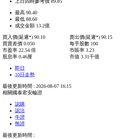
上日四時參考價
89.85
最高
90.40
最低
88.60
成交金額
13.2
億
買入價(延遲*)
90.10
賣出價(延遲*)
90.15
買賣差價
0.050
每手股數
100
市盈率
22.54 倍
巿賬率
3.23
股息率
0.46厘
市值
3.31千億
即日
10日走勢
最後更新時間 : 2026-08-07 16:15
相關國泰君安輪證
認購
認沽
牛證
熊證
最後更新時間 :