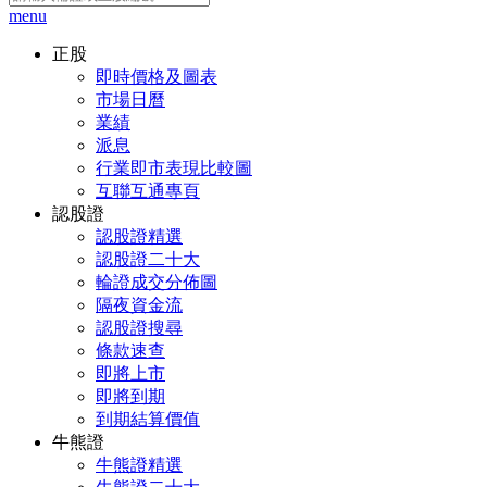
menu
正股
即時價格及圖表
市場日曆
業績
派息
行業即市表現比較圖
互聯互通專頁
認股證
認股證精選
認股證二十大
輪證成交分佈圖
隔夜資金流
認股證搜尋
條款速查
即將上市
即將到期
到期結算價值
牛熊證
牛熊證精選