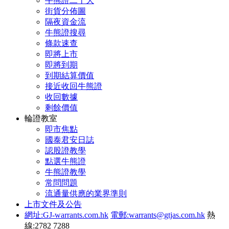
牛熊證二十大
街貨分佈圖
隔夜資金流
牛熊證搜尋
條款速查
即將上市
即將到期
到期結算價值
接近收回牛熊證
收回數據
剩餘價值
輪證教室
即市焦點
國泰君安日誌
認股證教學
點選牛熊證
牛熊證教學
常問問題
流通量供應的業界準則
上市文件及公告
網址:GJ-warrants.com.hk
電郵:warrants@gtjas.com.hk
熱
線:2782 7288