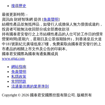
搜尋歷史
最後更新時間:
-
資訊由 財經智珠網 提供 [
免責聲明
]
結構性產品並無抵押品，如發行人或擔保人無力償債或違約，
投資者可能無法收回部分或全部應收款項
持有國泰君安發行之上市結構性產品的人仕可於工作日的慣常
營業時間(星期六，星期日及公眾假期除外)，到香港皇后大道
中181號新紀元廣場低座27樓，免費索取由國泰君安發行的上
市產品的相關上市文件及公告的印刷本。
國泰君安國際為國泰海通集團成員
www.gtjai.com
網站指南
免責聲明
私隱政策
常問問題
流通量供應的業界準則
Copyright ©
2026
國泰君安國際控股有限公司. 版權所有