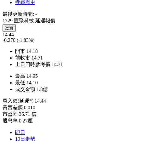
搜尋歷史
最後更新時間:
-
1729 匯聚科技
延遲報價
更新
14.44
-0.270
(-1.83%)
開市
14.18
前收市
14.71
上日四時參考價
14.71
最高
14.95
最低
14.10
成交金額
1.8
億
買入價(延遲*)
14.44
買賣差價
0.010
市盈率
36.71 倍
股息率
0.27厘
即日
10日走勢