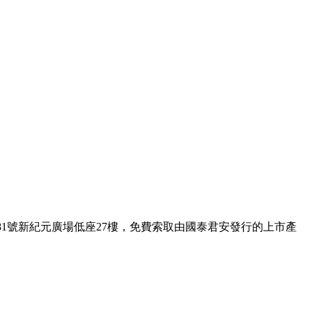
1號新紀元廣場低座27樓，免費索取由國泰君安發行的上市產