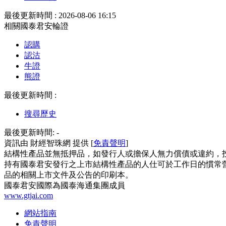
最後更新時間 : 2026-08-06 16:15
相關國泰君安輪證
認購
認沽
牛證
熊證
最後更新時間 :
搜尋歷史
最後更新時間:
-
資訊由 財經智珠網 提供 [
免責聲明
]
結構性產品並無抵押品，如發行人或擔保人無力償債或違約，
持有國泰君安發行之上市結構性產品的人仕可於工作日的慣常營
品的相關上市文件及公告的印刷本。
國泰君安國際為國泰海通集團成員
www.gtjai.com
網站指南
免責聲明