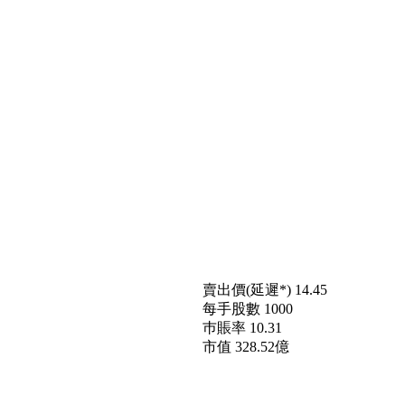
賣出價(延遲*)
14.45
每手股數
1000
巿賬率
10.31
市值
328.52億