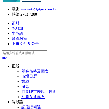
電郵:
warrants@gtjas.com.hk
熱線:
2782 7288
正股
認股證
牛熊證
輪證教室
上市文件及公告
menu
正股
即時價格及圖表
市場日曆
業績
派息
行業即市表現比較圖
互聯互通專頁
認股證
認股證精選