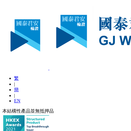
繁
|
簡
|
EN
本結構性產品並無抵押品