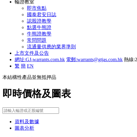
輪證教室
即市焦點
國泰君安日誌
認股證教學
點選牛熊證
牛熊證教學
常問問題
流通量供應的業界準則
上市文件及公告
網址:GJ-warrants.com.hk
電郵:warrants@gtjas.com.hk
熱線:2
繁
簡
EN
本結構性產品並無抵押品
即時價格及圖表
資料及數據
圖表分析