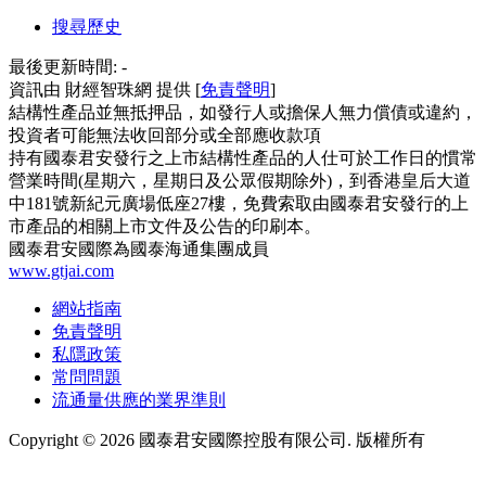
搜尋歷史
最後更新時間:
-
資訊由 財經智珠網 提供 [
免責聲明
]
結構性產品並無抵押品，如發行人或擔保人無力償債或違約，
投資者可能無法收回部分或全部應收款項
持有國泰君安發行之上市結構性產品的人仕可於工作日的慣常
營業時間(星期六，星期日及公眾假期除外)，到香港皇后大道
中181號新紀元廣場低座27樓，免費索取由國泰君安發行的上
市產品的相關上市文件及公告的印刷本。
國泰君安國際為國泰海通集團成員
www.gtjai.com
網站指南
免責聲明
私隱政策
常問問題
流通量供應的業界準則
Copyright ©
2026
國泰君安國際控股有限公司. 版權所有