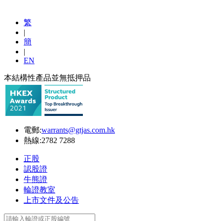
繁
|
簡
|
EN
本結構性產品並無抵押品
電郵:
warrants@gtjas.com.hk
熱線:
2782 7288
正股
認股證
牛熊證
輪證教室
上市文件及公告