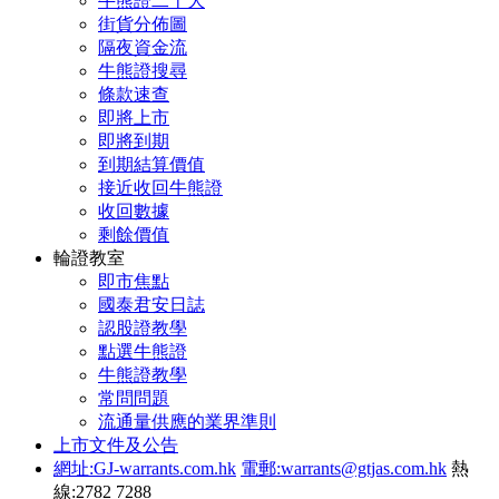
牛熊證二十大
街貨分佈圖
隔夜資金流
牛熊證搜尋
條款速查
即將上市
即將到期
到期結算價值
接近收回牛熊證
收回數據
剩餘價值
輪證教室
即市焦點
國泰君安日誌
認股證教學
點選牛熊證
牛熊證教學
常問問題
流通量供應的業界準則
上市文件及公告
網址:GJ-warrants.com.hk
電郵:warrants@gtjas.com.hk
熱
線:2782 7288