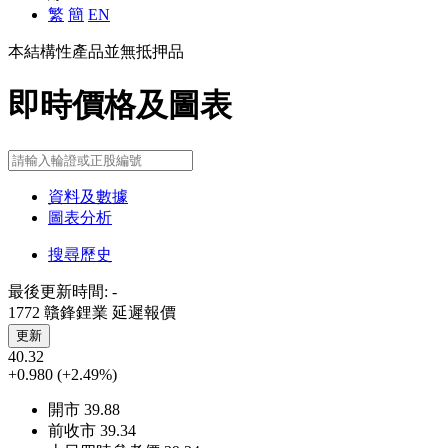
繁
簡
EN
本結構性產品並無抵押品
即時價格及圖表
資料及數據
圖表分析
搜尋歷史
最後更新時間:
-
1772 贛鋒鋰業
延遲報價
更新
40.32
+0.980
(+2.49%)
開市
39.88
前收市
39.34