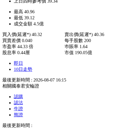
上日四時參考價
39.34
最高
40.96
最低
39.12
成交金額
4.5
億
買入價(延遲*)
40.32
賣出價(延遲*)
40.36
買賣差價
0.040
每手股數
200
市盈率
44.33 倍
巿賬率
1.64
股息率
0.44厘
市值
190.05億
即日
10日走勢
最後更新時間 : 2026-08-07 16:15
相關國泰君安輪證
認購
認沽
牛證
熊證
最後更新時間 :