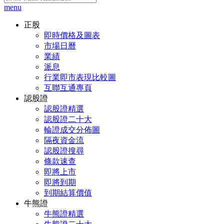
menu
正股
即時價格及圖表
市場日曆
業績
派息
行業即市表現比較圖
互聯互通專頁
認股證
認股證精選
認股證二十大
輪證成交分佈圖
隔夜資金流
認股證搜尋
條款速查
即將上市
即將到期
到期結算價值
牛熊證
牛熊證精選