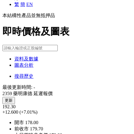
繁
簡
EN
本結構性產品並無抵押品
即時價格及圖表
資料及數據
圖表分析
搜尋歷史
最後更新時間:
-
2359 藥明康德
延遲報價
更新
192.30
+12.600
(+7.01%)
開市
178.00
前收市
179.70