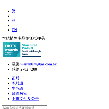
繁
|
簡
|
EN
本結構性產品並無抵押品
電郵:
warrants@gtjas.com.hk
熱線:
2782 7288
正股
認股證
牛熊證
輪證教室
上市文件及公告