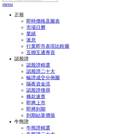
menu
正股
即時價格及圖表
市場日曆
業績
派息
行業即市表現比較圖
互聯互通專頁
認股證
認股證精選
認股證二十大
輪證成交分佈圖
隔夜資金流
認股證搜尋
條款速查
即將上市
即將到期
到期結算價值
牛熊證
牛熊證精選