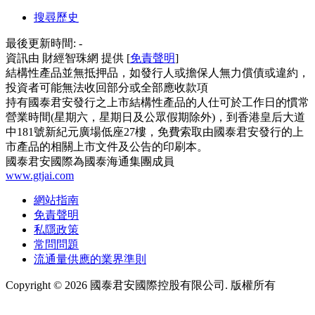
搜尋歷史
最後更新時間:
-
資訊由 財經智珠網 提供 [
免責聲明
]
結構性產品並無抵押品，如發行人或擔保人無力償債或違約，
投資者可能無法收回部分或全部應收款項
持有國泰君安發行之上市結構性產品的人仕可於工作日的慣常
營業時間(星期六，星期日及公眾假期除外)，到香港皇后大道
中181號新紀元廣場低座27樓，免費索取由國泰君安發行的上
市產品的相關上市文件及公告的印刷本。
國泰君安國際為國泰海通集團成員
www.gtjai.com
網站指南
免責聲明
私隱政策
常問問題
流通量供應的業界準則
Copyright ©
2026
國泰君安國際控股有限公司. 版權所有