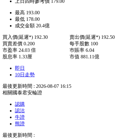
上日四時參考價
179.00
最高
193.00
最低
178.00
成交金額
20.4
億
買入價(延遲*)
192.30
賣出價(延遲*)
192.50
買賣差價
0.200
每手股數
100
市盈率
24.03 倍
巿賬率
6.04
股息率
1.33厘
市值
881.11億
即日
10日走勢
最後更新時間 : 2026-08-07 16:15
相關國泰君安輪證
認購
認沽
牛證
熊證
最後更新時間 :