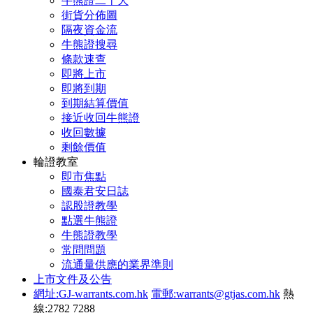
牛熊證二十大
街貨分佈圖
隔夜資金流
牛熊證搜尋
條款速查
即將上市
即將到期
到期結算價值
接近收回牛熊證
收回數據
剩餘價值
輪證教室
即市焦點
國泰君安日誌
認股證教學
點選牛熊證
牛熊證教學
常問問題
流通量供應的業界準則
上市文件及公告
網址:GJ-warrants.com.hk
電郵:warrants@gtjas.com.hk
熱
線:2782 7288