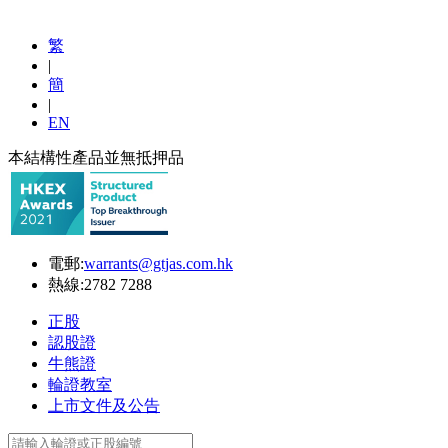
繁
|
簡
|
EN
本結構性產品並無抵押品
電郵:
warrants@gtjas.com.hk
熱線:
2782 7288
正股
認股證
牛熊證
輪證教室
上市文件及公告