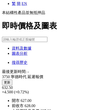
繁
簡
EN
本結構性產品並無抵押品
即時價格及圖表
資料及數據
圖表分析
搜尋歷史
最後更新時間:
-
3750 寧德時代
延遲報價
更新
632.50
+4.500
(+0.72%)
開市
627.00
前收市
628.00