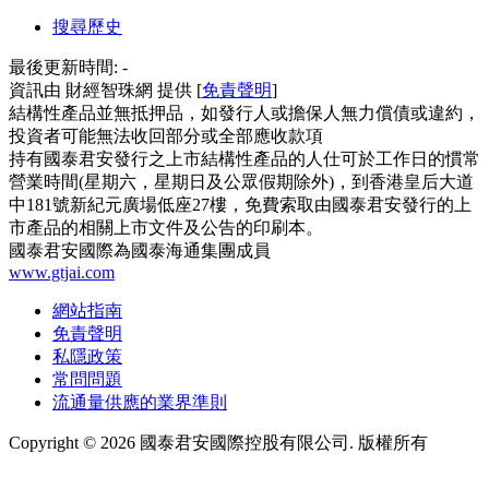
搜尋歷史
最後更新時間:
-
資訊由 財經智珠網 提供 [
免責聲明
]
結構性產品並無抵押品，如發行人或擔保人無力償債或違約，
投資者可能無法收回部分或全部應收款項
持有國泰君安發行之上市結構性產品的人仕可於工作日的慣常
營業時間(星期六，星期日及公眾假期除外)，到香港皇后大道
中181號新紀元廣場低座27樓，免費索取由國泰君安發行的上
市產品的相關上市文件及公告的印刷本。
國泰君安國際為國泰海通集團成員
www.gtjai.com
網站指南
免責聲明
私隱政策
常問問題
流通量供應的業界準則
Copyright ©
2026
國泰君安國際控股有限公司. 版權所有