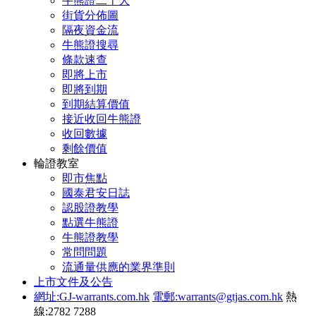
牛熊證二十大
街貨分佈圖
隔夜資金流
牛熊證搜尋
條款速查
即將上市
即將到期
到期結算價值
接近收回牛熊證
收回數據
剩餘價值
輪證教室
即市焦點
國泰君安日誌
認股證教學
點選牛熊證
牛熊證教學
常問問題
流通量供應的業界準則
上市文件及公告
網址:GJ-warrants.com.hk
電郵:warrants@gtjas.com.hk
熱
線:2782 7288