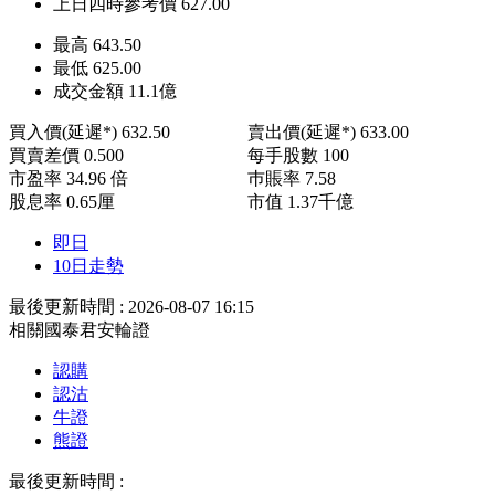
上日四時參考價
627.00
最高
643.50
最低
625.00
成交金額
11.1
億
買入價(延遲*)
632.50
賣出價(延遲*)
633.00
買賣差價
0.500
每手股數
100
市盈率
34.96 倍
巿賬率
7.58
股息率
0.65厘
市值
1.37千億
即日
10日走勢
最後更新時間 : 2026-08-07 16:15
相關國泰君安輪證
認購
認沽
牛證
熊證
最後更新時間 :