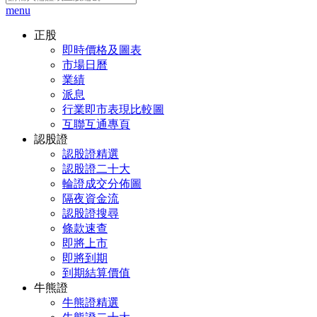
menu
正股
即時價格及圖表
市場日曆
業績
派息
行業即市表現比較圖
互聯互通專頁
認股證
認股證精選
認股證二十大
輪證成交分佈圖
隔夜資金流
認股證搜尋
條款速查
即將上市
即將到期
到期結算價值
牛熊證
牛熊證精選