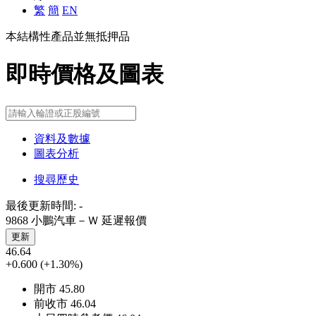
繁
簡
EN
本結構性產品並無抵押品
即時價格及圖表
資料及數據
圖表分析
搜尋歷史
最後更新時間:
-
9868 小鵬汽車－Ｗ
延遲報價
更新
46.64
+0.600
(+1.30%)
開市
45.80
前收市
46.04