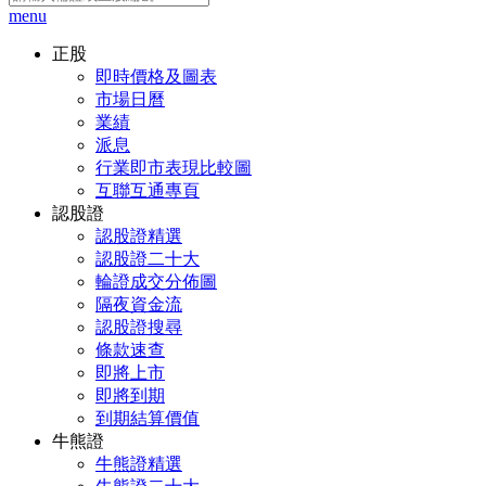
menu
正股
即時價格及圖表
市場日曆
業績
派息
行業即市表現比較圖
互聯互通專頁
認股證
認股證精選
認股證二十大
輪證成交分佈圖
隔夜資金流
認股證搜尋
條款速查
即將上市
即將到期
到期結算價值
牛熊證
牛熊證精選