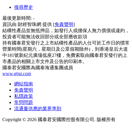
搜尋歷史
最後更新時間:
-
資訊由 財經智珠網 提供 [
免責聲明
]
結構性產品並無抵押品，如發行人或擔保人無力償債或違約，
投資者可能無法收回部分或全部應收款項
持有國泰君安發行之上市結構性產品的人仕可於工作日的慣常
營業時間(星期六，星期日及公眾假期除外)，到香港皇后大道
中181號新紀元廣場低座27樓，免費索取由國泰君安發行的上
市產品的相關上市文件及公告的印刷本。
國泰君安國際為國泰海通集團成員
www.gtjai.com
網站指南
免責聲明
私隱政策
常問問題
流通量供應的業界準則
Copyright ©
2026
國泰君安國際控股有限公司. 版權所有