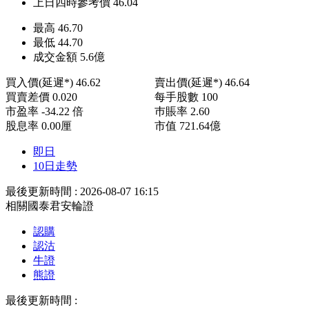
上日四時參考價
46.04
最高
46.70
最低
44.70
成交金額
5.6
億
買入價(延遲*)
46.62
賣出價(延遲*)
46.64
買賣差價
0.020
每手股數
100
市盈率
-34.22 倍
巿賬率
2.60
股息率
0.00厘
市值
721.64億
即日
10日走勢
最後更新時間 : 2026-08-07 16:15
相關國泰君安輪證
認購
認沽
牛證
熊證
最後更新時間 :