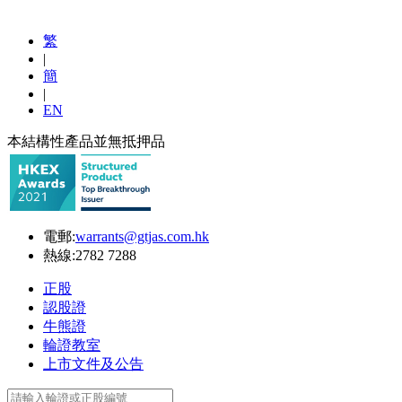
繁
|
簡
|
EN
本結構性產品並無抵押品
電郵:
warrants@gtjas.com.hk
熱線:
2782 7288
正股
認股證
牛熊證
輪證教室
上市文件及公告