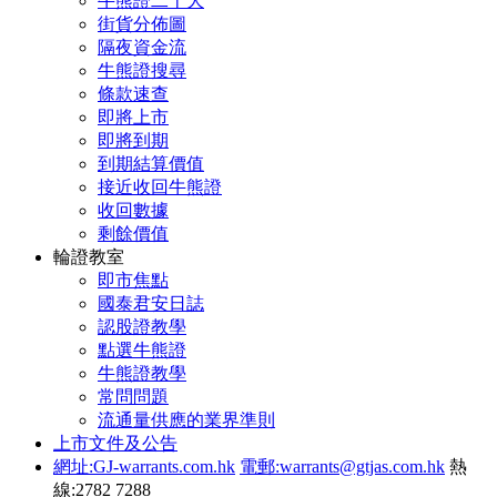
牛熊證二十大
街貨分佈圖
隔夜資金流
牛熊證搜尋
條款速查
即將上市
即將到期
到期結算價值
接近收回牛熊證
收回數據
剩餘價值
輪證教室
即市焦點
國泰君安日誌
認股證教學
點選牛熊證
牛熊證教學
常問問題
流通量供應的業界準則
上市文件及公告
網址:GJ-warrants.com.hk
電郵:warrants@gtjas.com.hk
熱
線:2782 7288