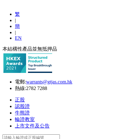
繁
|
簡
|
EN
本結構性產品並無抵押品
電郵:
warrants@gtjas.com.hk
熱線:
2782 7288
正股
認股證
牛熊證
輪證教室
上市文件及公告