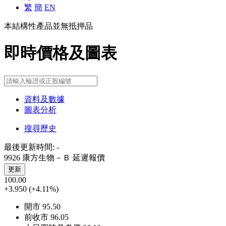
繁
簡
EN
本結構性產品並無抵押品
即時價格及圖表
資料及數據
圖表分析
搜尋歷史
最後更新時間:
-
9926 康方生物－Ｂ
延遲報價
更新
100.00
+3.950
(+4.11%)
開市
95.50
前收市
96.05