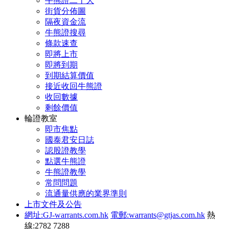
牛熊證二十大
街貨分佈圖
隔夜資金流
牛熊證搜尋
條款速查
即將上市
即將到期
到期結算價值
接近收回牛熊證
收回數據
剩餘價值
輪證教室
即市焦點
國泰君安日誌
認股證教學
點選牛熊證
牛熊證教學
常問問題
流通量供應的業界準則
上市文件及公告
網址:GJ-warrants.com.hk
電郵:warrants@gtjas.com.hk
熱
線:2782 7288