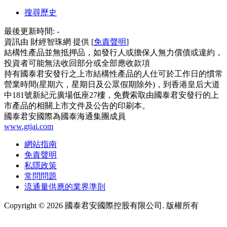
搜尋歷史
最後更新時間:
-
資訊由 財經智珠網 提供 [
免責聲明
]
結構性產品並無抵押品，如發行人或擔保人無力償債或違約，
投資者可能無法收回部分或全部應收款項
持有國泰君安發行之上市結構性產品的人仕可於工作日的慣常
營業時間(星期六，星期日及公眾假期除外)，到香港皇后大道
中181號新紀元廣場低座27樓，免費索取由國泰君安發行的上
市產品的相關上市文件及公告的印刷本。
國泰君安國際為國泰海通集團成員
www.gtjai.com
網站指南
免責聲明
私隱政策
常問問題
流通量供應的業界準則
Copyright ©
2026
國泰君安國際控股有限公司. 版權所有