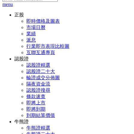
menu
正股
即時價格及圖表
市場日曆
業績
派息
行業即市表現比較圖
互聯互通專頁
認股證
認股證精選
認股證二十大
輪證成交分佈圖
隔夜資金流
認股證搜尋
條款速查
即將上市
即將到期
到期結算價值
牛熊證
牛熊證精選