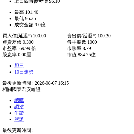
上日四時參考價
96.10
最高
101.40
最低
95.25
成交金額
9.0
億
買入價(延遲*)
100.00
賣出價(延遲*)
100.30
買賣差價
0.300
每手股數
1000
市盈率
-69.99 倍
巿賬率
8.79
股息率
0.00厘
市值
884.75億
即日
10日走勢
最後更新時間 : 2026-08-07 16:15
相關國泰君安輪證
認購
認沽
牛證
熊證
最後更新時間 :