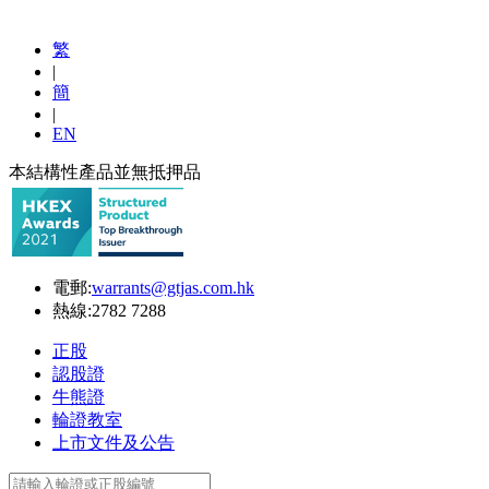
繁
|
簡
|
EN
本結構性產品並無抵押品
電郵:
warrants@gtjas.com.hk
熱線:
2782 7288
正股
認股證
牛熊證
輪證教室
上市文件及公告