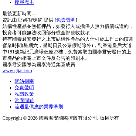
搜尋歷史
最後更新時間:
-
資訊由 財經智珠網 提供 [
免責聲明
]
結構性產品並無抵押品，如發行人或擔保人無力償債或違約，
投資者可能無法收回部分或全部應收款項
持有國泰君安發行之上市結構性產品的人仕可於工作日的慣常
營業時間(星期六，星期日及公眾假期除外)，到香港皇后大道
中181號新紀元廣場低座27樓，免費索取由國泰君安發行的上
市產品的相關上市文件及公告的印刷本。
國泰君安國際為國泰海通集團成員
www.gtjai.com
網站指南
免責聲明
私隱政策
常問問題
流通量供應的業界準則
Copyright ©
2026
國泰君安國際控股有限公司. 版權所有