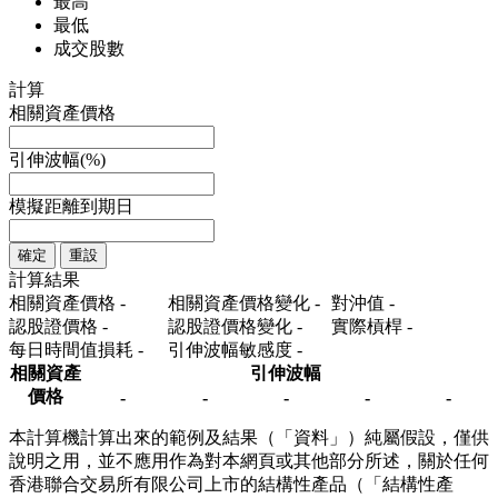
最高
最低
成交股數
計算
相關資產價格
引伸波幅(%)
模擬距離到期日
確定
重設
計算結果
相關資產價格
-
相關資產價格變化
-
對沖值
-
認股證價格
-
認股證價格變化
-
實際槓桿
-
每日時間值損耗
-
引伸波幅敏感度
-
相關資產
引伸波幅
價格
-
-
-
-
-
本計算機計算出來的範例及結果（「資料」）純屬假設，僅供
說明之用，並不應用作為對本網頁或其他部分所述，關於任何
香港聯合交易所有限公司上市的結構性產品（「結構性產