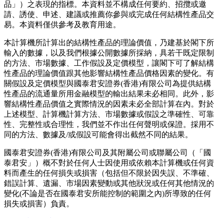
品」）之表現的指標。本資料並不構成任何要約、招攬或邀
請、誘使、申述、建議或推薦你參與或完成任何結構性產品交
易。本資料僅供參考及教育用途。
本計算機所計算出的結構性產品的理論價值，乃建基於閣下所
輸入的數據，以及我們根據公開數據所採納，具若干既定限制
的方法、市場數據、工作假設及定價模型，讓閣下可了解結構
性產品的理論價值跟其他影響結構性產品價格因素的變化。有
關假設及定價模型與國泰君安證券(香港)有限公司為提供結構
性產品的流通量所用金融模型的輸出結果未必相同。此外，影
響結構性產品價值之實際情況的因素未必全部計算在內。對於
上述模型、計算機計算方法、市場數據或假設之準確性、可靠
性、完整性或合理性，我們並不作出任何聲明或保證。採用不
同的方法、數據及/或假設可能會得出截然不同的結果。
國泰君安證券(香港)有限公司及其附屬公司或聯屬公司（「國
泰君安」）概不對於任何人士因使用或依賴本計算機或任何資
料而產生的任何損失或損害（包括但不限於因失誤、不準確、
錯誤計算、遺漏、市場因素變動或其他狀況或任何其他情況的
變化(不論是否在國泰君安所能控制的範圍之內)所導致的任何
損失或損害）負責。