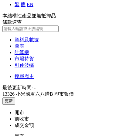
繁
簡
EN
本結構性產品並無抵押品
條款速查
資料及數據
圖表
計算機
市場持貨
引伸波幅
搜尋歷史
最後更新時間:
-
13326 小米國君六八購B
即市報價
更新
開市
前收市
成交金額