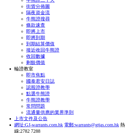
牛熊證二十大
街貨分佈圖
隔夜資金流
牛熊證搜尋
條款速查
即將上市
即將到期
到期結算價值
接近收回牛熊證
收回數據
剩餘價值
輪證教室
即市焦點
國泰君安日誌
認股證教學
點選牛熊證
牛熊證教學
常問問題
流通量供應的業界準則
上市文件及公告
網址:GJ-warrants.com.hk
電郵:warrants@gtjas.com.hk
熱
線:2782 7288