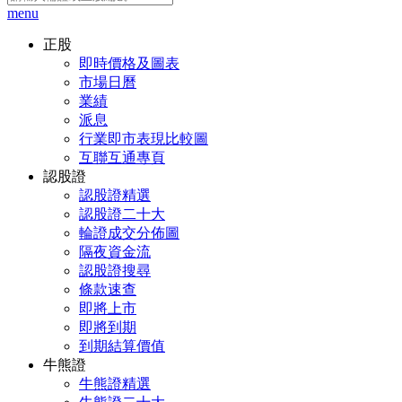
menu
正股
即時價格及圖表
市場日曆
業績
派息
行業即市表現比較圖
互聯互通專頁
認股證
認股證精選
認股證二十大
輪證成交分佈圖
隔夜資金流
認股證搜尋
條款速查
即將上市
即將到期
到期結算價值
牛熊證
牛熊證精選