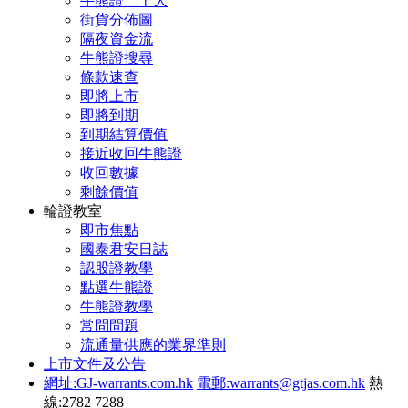
牛熊證二十大
街貨分佈圖
隔夜資金流
牛熊證搜尋
條款速查
即將上市
即將到期
到期結算價值
接近收回牛熊證
收回數據
剩餘價值
輪證教室
即市焦點
國泰君安日誌
認股證教學
點選牛熊證
牛熊證教學
常問問題
流通量供應的業界準則
上市文件及公告
網址:GJ-warrants.com.hk
電郵:warrants@gtjas.com.hk
熱
線:2782 7288