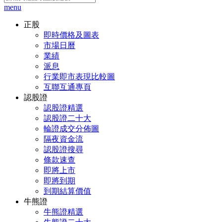
menu
正股
即時價格及圖表
市場日曆
業績
派息
行業即市表現比較圖
互聯互通專頁
認股證
認股證精選
認股證二十大
輪證成交分佈圖
隔夜資金流
認股證搜尋
條款速查
即將上市
即將到期
到期結算價值
牛熊證
牛熊證精選