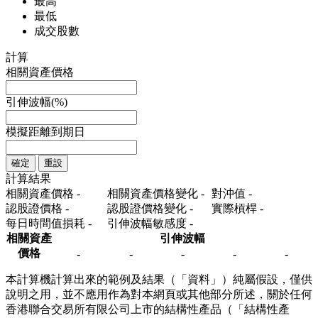
最高
最低
成交股數
計算
相關資產價格
引伸波幅(%)
模擬距離到期日
確定
重設
計算結果
相關資產價格
-
相關資產價格變化
-
對沖值
-
認股證價格
-
認股證價格變化
-
實際槓桿
-
每日時間值損耗
-
引伸波幅敏感度
-
相關資產
引伸波幅
價格
-
-
-
-
-
本計算機計算出來的範例及結果（「資料」）純屬假設，僅供
說明之用，並不應用作為對本網頁或其他部分所述，關於任何
香港聯合交易所有限公司上市的結構性產品（「結構性產