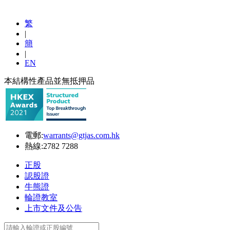
繁
|
簡
|
EN
本結構性產品並無抵押品
電郵:
warrants@gtjas.com.hk
熱線:
2782 7288
正股
認股證
牛熊證
輪證教室
上市文件及公告