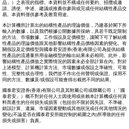
品」）之表現的指標。本資料並不構成任何要約、招攬或邀
請、誘使、申述、建議或推薦你參與或完成任何結構性產品交
易。本資料僅供參考及教育用途。
本計算機所計算出的結構性產品的理論價值，乃建基於閣下所
輸入的數據，以及我們根據公開數據所採納，具若干既定限制
的方法、市場數據、工作假設及定價模型，讓閣下可了解結構
性產品的理論價值跟其他影響結構性產品價格因素的變化。有
關假設及定價模型與國泰君安證券(香港)有限公司為提供結構
性產品的流通量所用金融模型的輸出結果未必相同。此外，影
響結構性產品價值之實際情況的因素未必全部計算在內。對於
上述模型、計算機計算方法、市場數據或假設之準確性、可靠
性、完整性或合理性，我們並不作出任何聲明或保證。採用不
同的方法、數據及/或假設可能會得出截然不同的結果。
國泰君安證券(香港)有限公司及其附屬公司或聯屬公司（「國
泰君安」）概不對於任何人士因使用或依賴本計算機或任何資
料而產生的任何損失或損害（包括但不限於因失誤、不準確、
錯誤計算、遺漏、市場因素變動或其他狀況或任何其他情況的
變化(不論是否在國泰君安所能控制的範圍之內)所導致的任何
損失或損害）負責。