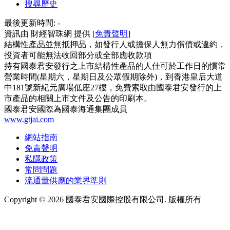
搜尋歷史
最後更新時間:
-
資訊由 財經智珠網 提供 [
免責聲明
]
結構性產品並無抵押品，如發行人或擔保人無力償債或違約，
投資者可能無法收回部分或全部應收款項
持有國泰君安發行之上市結構性產品的人仕可於工作日的慣常
營業時間(星期六，星期日及公眾假期除外)，到香港皇后大道
中181號新紀元廣場低座27樓，免費索取由國泰君安發行的上
市產品的相關上市文件及公告的印刷本。
國泰君安國際為國泰海通集團成員
www.gtjai.com
網站指南
免責聲明
私隱政策
常問問題
流通量供應的業界準則
Copyright ©
2026
國泰君安國際控股有限公司. 版權所有