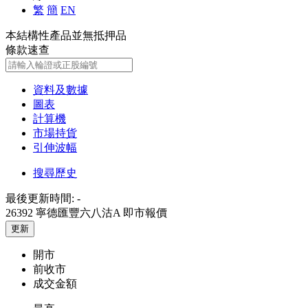
繁
簡
EN
本結構性產品並無抵押品
條款速查
資料及數據
圖表
計算機
市場持貨
引伸波幅
搜尋歷史
最後更新時間:
-
26392 寧德匯豐六八沽A
即市報價
更新
開市
前收市
成交金額