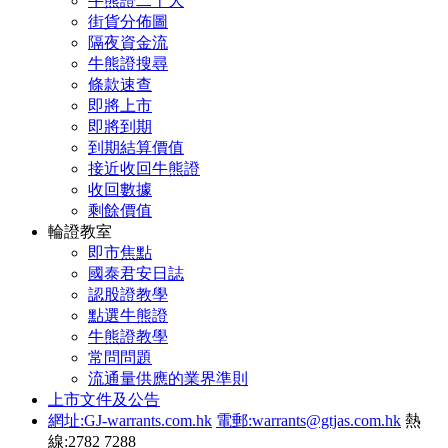
牛熊證二十大
街貨分佈圖
隔夜資金流
牛熊證搜尋
條款速查
即將上市
即將到期
到期結算價值
接近收回牛熊證
收回數據
剩餘價值
輪證教室
即市焦點
國泰君安日誌
認股證教學
點選牛熊證
牛熊證教學
常問問題
流通量供應的業界準則
上市文件及公告
網址:GJ-warrants.com.hk
電郵:warrants@gtjas.com.hk
熱
線:2782 7288