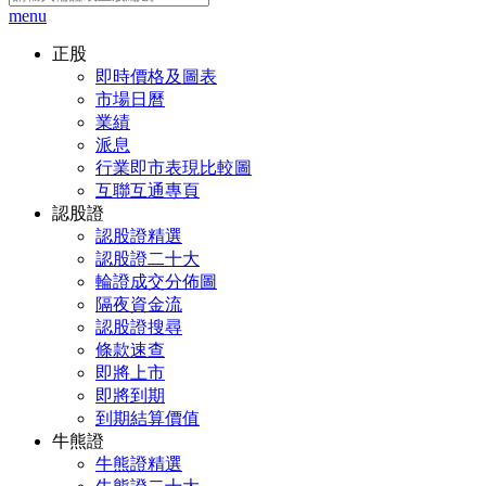
menu
正股
即時價格及圖表
市場日曆
業績
派息
行業即市表現比較圖
互聯互通專頁
認股證
認股證精選
認股證二十大
輪證成交分佈圖
隔夜資金流
認股證搜尋
條款速查
即將上市
即將到期
到期結算價值
牛熊證
牛熊證精選