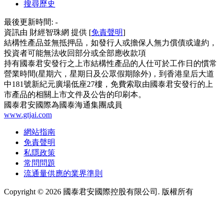
搜尋歷史
最後更新時間:
-
資訊由 財經智珠網 提供 [
免責聲明
]
結構性產品並無抵押品，如發行人或擔保人無力償債或違約，
投資者可能無法收回部分或全部應收款項
持有國泰君安發行之上市結構性產品的人仕可於工作日的慣常
營業時間(星期六，星期日及公眾假期除外)，到香港皇后大道
中181號新紀元廣場低座27樓，免費索取由國泰君安發行的上
市產品的相關上市文件及公告的印刷本。
國泰君安國際為國泰海通集團成員
www.gtjai.com
網站指南
免責聲明
私隱政策
常問問題
流通量供應的業界準則
Copyright ©
2026
國泰君安國際控股有限公司. 版權所有