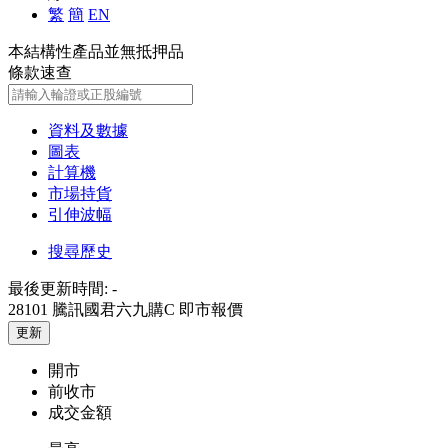
繁
簡
EN
本結構性產品並無抵押品
條款速查
資料及數據
圖表
計算機
市場持貨
引伸波幅
搜尋歷史
最後更新時間:
-
28101 騰訊國君六九購C
即市報價
更新
開市
前收市
成交金額