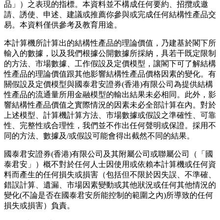
品」）之表現的指標。本資料並不構成任何要約、招攬或邀
請、誘使、申述、建議或推薦你參與或完成任何結構性產品交
易。本資料僅供參考及教育用途。
本計算機所計算出的結構性產品的理論價值，乃建基於閣下所
輸入的數據，以及我們根據公開數據所採納，具若干既定限制
的方法、市場數據、工作假設及定價模型，讓閣下可了解結構
性產品的理論價值跟其他影響結構性產品價格因素的變化。有
關假設及定價模型與國泰君安證券(香港)有限公司為提供結構
性產品的流通量所用金融模型的輸出結果未必相同。此外，影
響結構性產品價值之實際情況的因素未必全部計算在內。對於
上述模型、計算機計算方法、市場數據或假設之準確性、可靠
性、完整性或合理性，我們並不作出任何聲明或保證。採用不
同的方法、數據及/或假設可能會得出截然不同的結果。
國泰君安證券(香港)有限公司及其附屬公司或聯屬公司（「國
泰君安」）概不對於任何人士因使用或依賴本計算機或任何資
料而產生的任何損失或損害（包括但不限於因失誤、不準確、
錯誤計算、遺漏、市場因素變動或其他狀況或任何其他情況的
變化(不論是否在國泰君安所能控制的範圍之內)所導致的任何
損失或損害）負責。