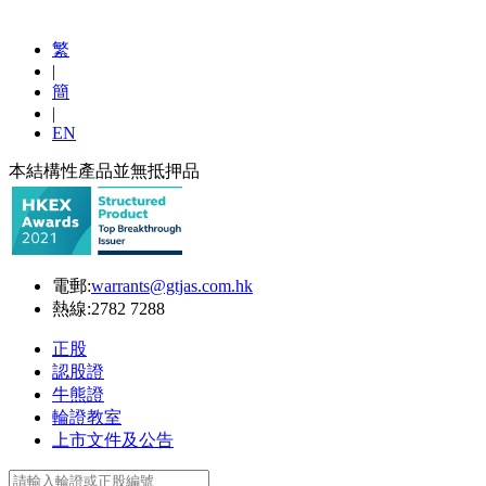
繁
|
簡
|
EN
本結構性產品並無抵押品
電郵:
warrants@gtjas.com.hk
熱線:
2782 7288
正股
認股證
牛熊證
輪證教室
上市文件及公告