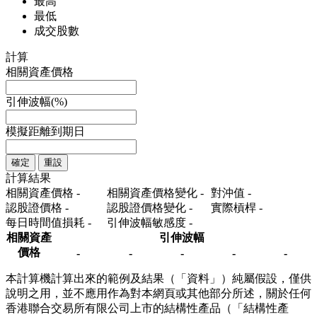
最高
最低
成交股數
計算
相關資產價格
引伸波幅(%)
模擬距離到期日
確定
重設
計算結果
相關資產價格
-
相關資產價格變化
-
對沖值
-
認股證價格
-
認股證價格變化
-
實際槓桿
-
每日時間值損耗
-
引伸波幅敏感度
-
相關資產
引伸波幅
價格
-
-
-
-
-
本計算機計算出來的範例及結果（「資料」）純屬假設，僅供
說明之用，並不應用作為對本網頁或其他部分所述，關於任何
香港聯合交易所有限公司上市的結構性產品（「結構性產