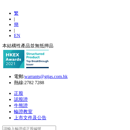
繁
|
簡
|
EN
本結構性產品並無抵押品
電郵:
warrants@gtjas.com.hk
熱線:
2782 7288
正股
認股證
牛熊證
輪證教室
上市文件及公告