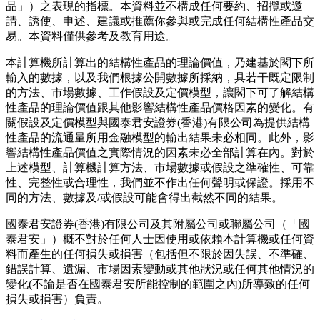
品」）之表現的指標。本資料並不構成任何要約、招攬或邀
請、誘使、申述、建議或推薦你參與或完成任何結構性產品交
易。本資料僅供參考及教育用途。
本計算機所計算出的結構性產品的理論價值，乃建基於閣下所
輸入的數據，以及我們根據公開數據所採納，具若干既定限制
的方法、市場數據、工作假設及定價模型，讓閣下可了解結構
性產品的理論價值跟其他影響結構性產品價格因素的變化。有
關假設及定價模型與國泰君安證券(香港)有限公司為提供結構
性產品的流通量所用金融模型的輸出結果未必相同。此外，影
響結構性產品價值之實際情況的因素未必全部計算在內。對於
上述模型、計算機計算方法、市場數據或假設之準確性、可靠
性、完整性或合理性，我們並不作出任何聲明或保證。採用不
同的方法、數據及/或假設可能會得出截然不同的結果。
國泰君安證券(香港)有限公司及其附屬公司或聯屬公司（「國
泰君安」）概不對於任何人士因使用或依賴本計算機或任何資
料而產生的任何損失或損害（包括但不限於因失誤、不準確、
錯誤計算、遺漏、市場因素變動或其他狀況或任何其他情況的
變化(不論是否在國泰君安所能控制的範圍之內)所導致的任何
損失或損害）負責。