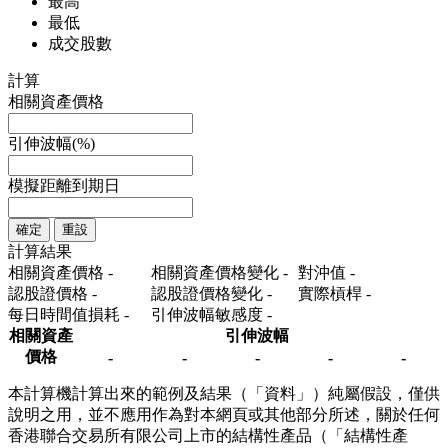
最高
最低
成交股數
計算
相關資產價格
引伸波幅(%)
模擬距離到期日
確定
重設
計算結果
相關資產價格
-
相關資產價格變化
-
對沖值
-
認股證價格
-
認股證價格變化
-
實際槓桿
-
每日時間值損耗
-
引伸波幅敏感度
-
相關資產
引伸波幅
價格
-
-
-
-
-
本計算機計算出來的範例及結果（「資料」）純屬假設，僅供
說明之用，並不應用作為對本網頁或其他部分所述，關於任何
香港聯合交易所有限公司上市的結構性產品（「結構性產