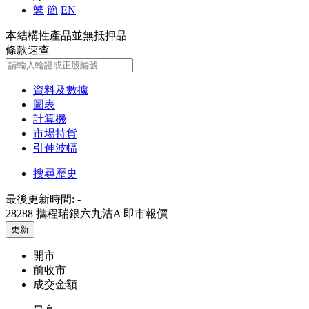
繁
簡
EN
本結構性產品並無抵押品
條款速查
資料及數據
圖表
計算機
市場持貨
引伸波幅
搜尋歷史
最後更新時間:
-
28288 攜程瑞銀六九沽A
即市報價
更新
開市
前收市
成交金額