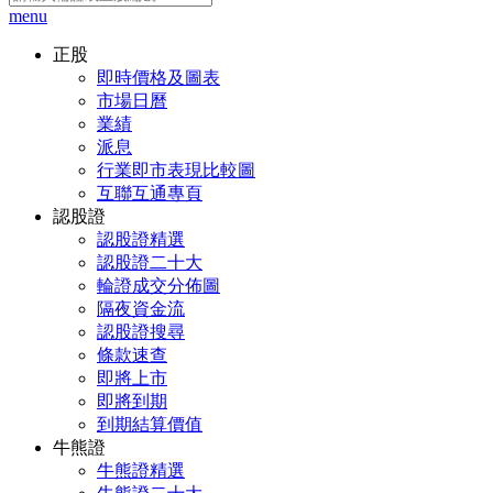
menu
正股
即時價格及圖表
市場日曆
業績
派息
行業即市表現比較圖
互聯互通專頁
認股證
認股證精選
認股證二十大
輪證成交分佈圖
隔夜資金流
認股證搜尋
條款速查
即將上市
即將到期
到期結算價值
牛熊證
牛熊證精選