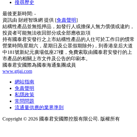
搜尋歷史
最後更新時間:
-
資訊由 財經智珠網 提供 [
免責聲明
]
結構性產品並無抵押品，如發行人或擔保人無力償債或違約，
投資者可能無法收回部分或全部應收款項
持有國泰君安發行之上市結構性產品的人仕可於工作日的慣常
營業時間(星期六，星期日及公眾假期除外)，到香港皇后大道
中181號新紀元廣場低座27樓，免費索取由國泰君安發行的上
市產品的相關上市文件及公告的印刷本。
國泰君安國際為國泰海通集團成員
www.gtjai.com
網站指南
免責聲明
私隱政策
常問問題
流通量供應的業界準則
Copyright ©
2026
國泰君安國際控股有限公司. 版權所有