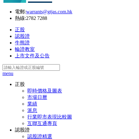
電郵:
warrants@gtjas.com.hk
熱線:
2782 7288
正股
認股證
牛熊證
輪證教室
上市文件及公告
menu
正股
即時價格及圖表
市場日曆
業績
派息
行業即市表現比較圖
互聯互通專頁
認股證
認股證精選