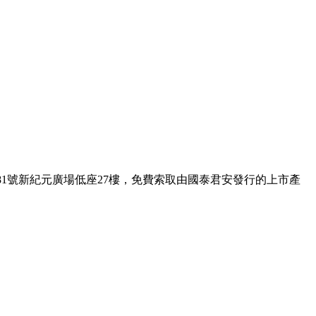
1號新紀元廣場低座27樓，免費索取由國泰君安發行的上市產