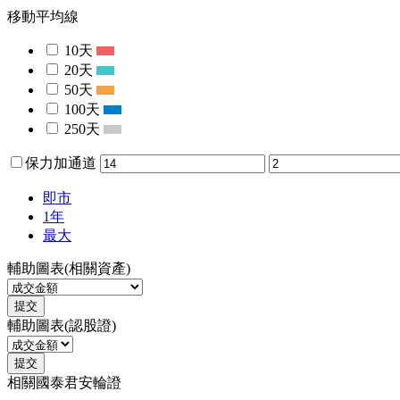
移動平均線
10天
20天
50天
100天
250天
保力加通道
即市
1年
最大
輔助圖表(相關資產)
提交
輔助圖表(認股證)
提交
相關國泰君安輪證