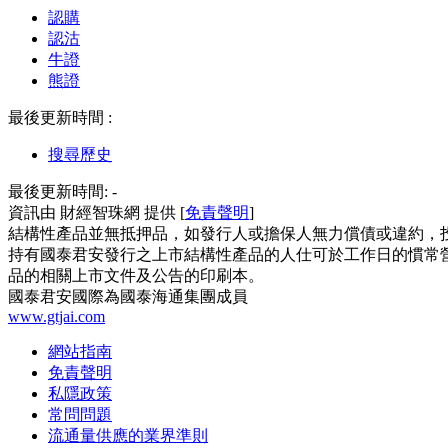
認購
認沽
牛證
熊證
最後更新時間 :
搜尋歷史
最後更新時間:
-
資訊由 財經智珠網 提供 [
免責聲明
]
結構性產品並無抵押品，如發行人或擔保人無力償債或違約，
持有國泰君安發行之上市結構性產品的人仕可於工作日的慣常營
品的相關上市文件及公告的印刷本。
國泰君安國際為國泰海通集團成員
www.gtjai.com
網站指南
免責聲明
私隱政策
常問問題
流通量供應的業界準則