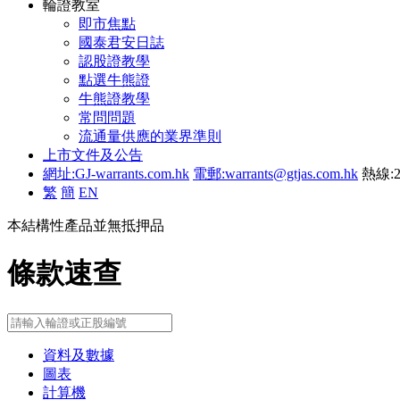
輪證教室
即市焦點
國泰君安日誌
認股證教學
點選牛熊證
牛熊證教學
常問問題
流通量供應的業界準則
上市文件及公告
網址:GJ-warrants.com.hk
電郵:warrants@gtjas.com.hk
熱線:2
繁
簡
EN
本結構性產品並無抵押品
條款速查
資料及數據
圖表
計算機