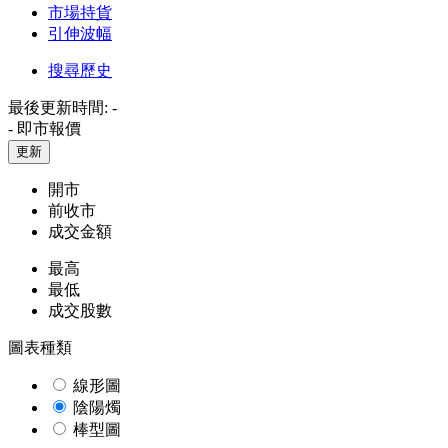
市場持貨
引伸波幅
搜尋歷史
最後更新時間:
-
-
即市報價
更新
開市
前收市
成交金額
最高
最低
成交股數
圖表種類
線形圖
陰陽燭
棒型圖