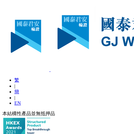
繁
|
簡
|
EN
本結構性產品並無抵押品