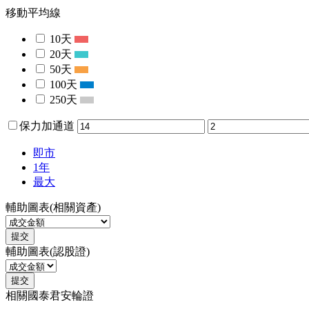
移動平均線
10天
20天
50天
100天
250天
保力加通道
即市
1年
最大
輔助圖表(相關資產)
提交
輔助圖表(認股證)
提交
相關國泰君安輪證