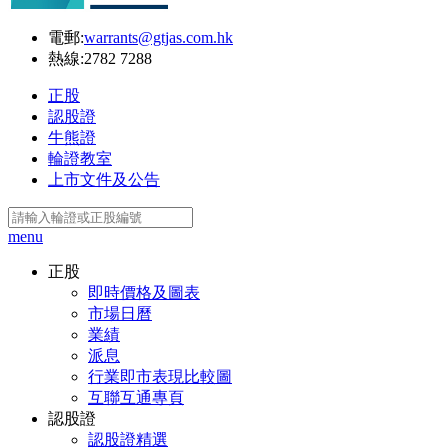
電郵:
warrants@gtjas.com.hk
熱線:
2782 7288
正股
認股證
牛熊證
輪證教室
上市文件及公告
menu
正股
即時價格及圖表
市場日曆
業績
派息
行業即市表現比較圖
互聯互通專頁
認股證
認股證精選