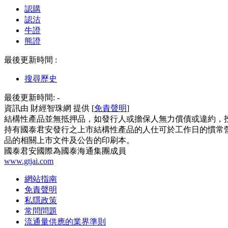
認購
認沽
牛證
熊證
最後更新時間 :
搜尋歷史
最後更新時間:
-
資訊由 財經智珠網 提供 [
免責聲明
]
結構性產品並無抵押品，如發行人或擔保人無力償債或違約，
持有國泰君安發行之上市結構性產品的人仕可於工作日的慣常營
品的相關上市文件及公告的印刷本。
國泰君安國際為國泰海通集團成員
www.gtjai.com
網站指南
免責聲明
私隱政策
常問問題
流通量供應的業界準則