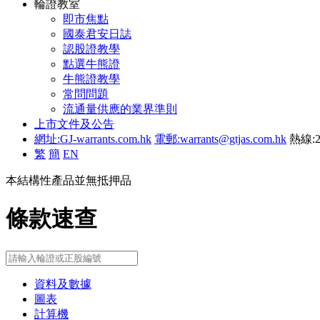
輪證教室
即市焦點
國泰君安日誌
認股證教學
點選牛熊證
牛熊證教學
常問問題
流通量供應的業界準則
上市文件及公告
網址:GJ-warrants.com.hk
電郵:warrants@gtjas.com.hk
熱線:2
繁
簡
EN
本結構性產品並無抵押品
條款速查
資料及數據
圖表
計算機