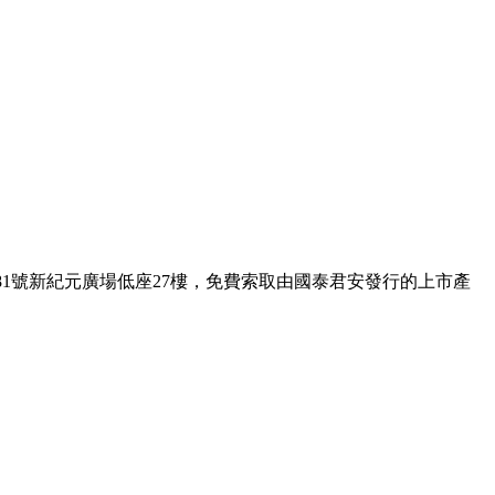
1號新紀元廣場低座27樓，免費索取由國泰君安發行的上市產