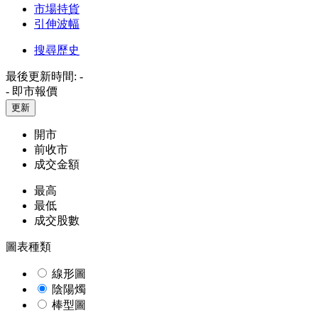
市場持貨
引伸波幅
搜尋歷史
最後更新時間:
-
-
即市報價
更新
開市
前收市
成交金額
最高
最低
成交股數
圖表種類
線形圖
陰陽燭
棒型圖