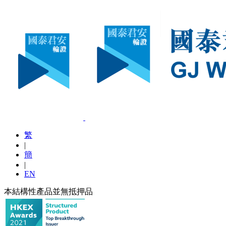
繁
|
簡
|
EN
本結構性產品並無抵押品