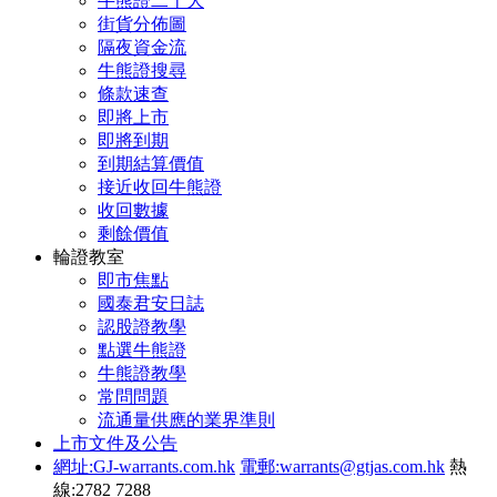
牛熊證二十大
街貨分佈圖
隔夜資金流
牛熊證搜尋
條款速查
即將上市
即將到期
到期結算價值
接近收回牛熊證
收回數據
剩餘價值
輪證教室
即市焦點
國泰君安日誌
認股證教學
點選牛熊證
牛熊證教學
常問問題
流通量供應的業界準則
上市文件及公告
網址:GJ-warrants.com.hk
電郵:warrants@gtjas.com.hk
熱
線:2782 7288