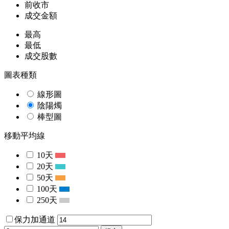
前收市
成交金額
最高
最低
成交股數
圖表種類
線形圖
陰陽燭
棒型圖
移動平均線
10天
20天
50天
100天
250天
保力加通道