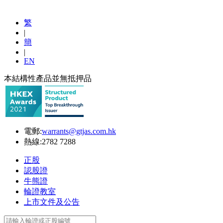
繁
|
簡
|
EN
本結構性產品並無抵押品
電郵:
warrants@gtjas.com.hk
熱線:
2782 7288
正股
認股證
牛熊證
輪證教室
上市文件及公告