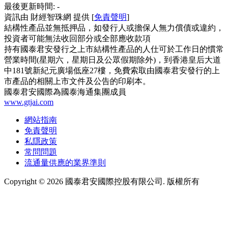
最後更新時間:
-
資訊由 財經智珠網 提供 [
免責聲明
]
結構性產品並無抵押品，如發行人或擔保人無力償債或違約，
投資者可能無法收回部分或全部應收款項
持有國泰君安發行之上市結構性產品的人仕可於工作日的慣常
營業時間(星期六，星期日及公眾假期除外)，到香港皇后大道
中181號新紀元廣場低座27樓，免費索取由國泰君安發行的上
市產品的相關上市文件及公告的印刷本。
國泰君安國際為國泰海通集團成員
www.gtjai.com
網站指南
免責聲明
私隱政策
常問問題
流通量供應的業界準則
Copyright ©
2026
國泰君安國際控股有限公司. 版權所有