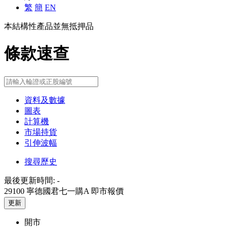
繁
簡
EN
本結構性產品並無抵押品
條款速查
資料及數據
圖表
計算機
市場持貨
引伸波幅
搜尋歷史
最後更新時間:
-
29100 寧德國君七一購A
即市報價
更新
開市