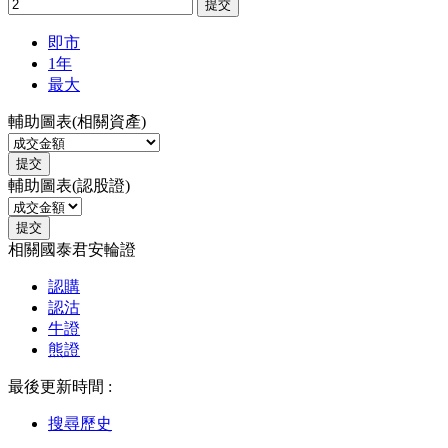
提交
即市
1年
最大
輔助圖表(相關資產)
提交
輔助圖表(認股證)
提交
相關國泰君安輪證
認購
認沽
牛證
熊證
最後更新時間 :
搜尋歷史