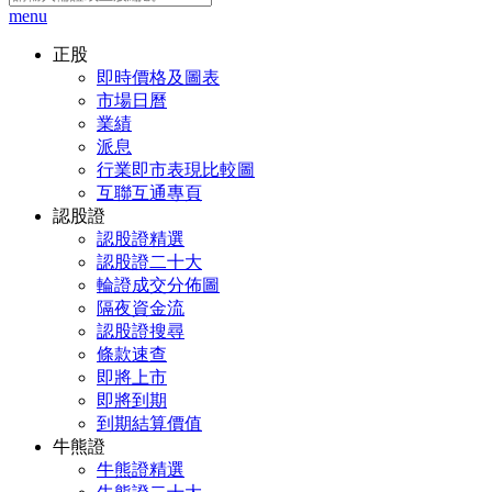
menu
正股
即時價格及圖表
市場日曆
業績
派息
行業即市表現比較圖
互聯互通專頁
認股證
認股證精選
認股證二十大
輪證成交分佈圖
隔夜資金流
認股證搜尋
條款速查
即將上市
即將到期
到期結算價值
牛熊證
牛熊證精選