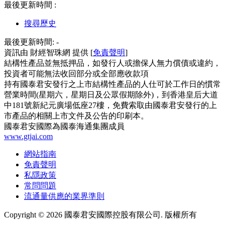
最後更新時間 :
搜尋歷史
最後更新時間:
-
資訊由 財經智珠網 提供 [
免責聲明
]
結構性產品並無抵押品，如發行人或擔保人無力償債或違約，
投資者可能無法收回部分或全部應收款項
持有國泰君安發行之上市結構性產品的人仕可於工作日的慣常
營業時間(星期六，星期日及公眾假期除外)，到香港皇后大道
中181號新紀元廣場低座27樓，免費索取由國泰君安發行的上
市產品的相關上市文件及公告的印刷本。
國泰君安國際為國泰海通集團成員
www.gtjai.com
網站指南
免責聲明
私隱政策
常問問題
流通量供應的業界準則
Copyright ©
2026
國泰君安國際控股有限公司. 版權所有