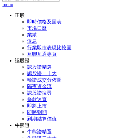
menu
正股
即時價格及圖表
市場日曆
業績
派息
行業即市表現比較圖
互聯互通專頁
認股證
認股證精選
認股證二十大
輪證成交分佈圖
隔夜資金流
認股證搜尋
條款速查
即將上市
即將到期
到期結算價值
牛熊證
牛熊證精選