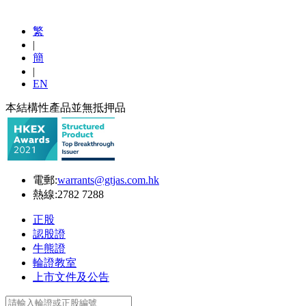
繁
|
簡
|
EN
本結構性產品並無抵押品
電郵:
warrants@gtjas.com.hk
熱線:
2782 7288
正股
認股證
牛熊證
輪證教室
上市文件及公告