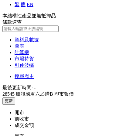
繁
簡
EN
本結構性產品並無抵押品
條款速查
資料及數據
圖表
計算機
市場持貨
引伸波幅
搜尋歷史
最後更新時間:
-
28545 騰訊國君六乙購B
即市報價
更新
開市
前收市
成交金額