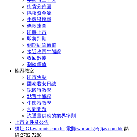
牛熊證二十大
街貨分佈圖
隔夜資金流
牛熊證搜尋
條款速查
即將上市
即將到期
到期結算價值
接近收回牛熊證
收回數據
剩餘價值
輪證教室
即市焦點
國泰君安日誌
認股證教學
點選牛熊證
牛熊證教學
常問問題
流通量供應的業界準則
上市文件及公告
網址:GJ-warrants.com.hk
電郵:warrants@gtjas.com.hk
熱
線:2782 7288