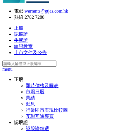
電郵:
warrants@gtjas.com.hk
熱線:
2782 7288
正股
認股證
牛熊證
輪證教室
上市文件及公告
menu
正股
即時價格及圖表
市場日曆
業績
派息
行業即市表現比較圖
互聯互通專頁
認股證
認股證精選