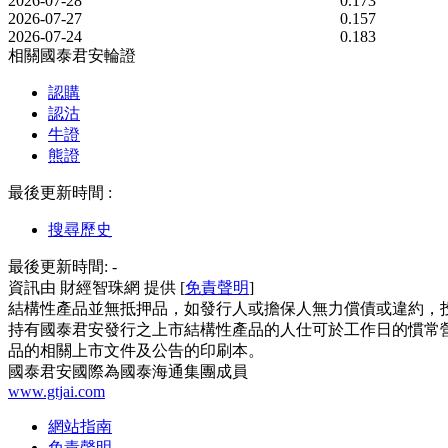
2026-07-28
0.173
2026-07-27
0.157
2026-07-24
0.183
相關國泰君安輪證
認購
認沽
牛證
熊證
最後更新時間 :
搜尋歷史
最後更新時間:
-
資訊由 財經智珠網 提供 [
免責聲明
]
結構性產品並無抵押品，如發行人或擔保人無力償債或違約，
持有國泰君安發行之上市結構性產品的人仕可於工作日的慣常營
品的相關上市文件及公告的印刷本。
國泰君安國際為國泰海通集團成員
www.gtjai.com
網站指南
免責聲明