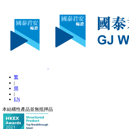
繁
|
簡
|
EN
本結構性產品並無抵押品