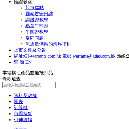
輪證教室
即市焦點
國泰君安日誌
認股證教學
點選牛熊證
牛熊證教學
常問問題
流通量供應的業界準則
上市文件及公告
網址:GJ-warrants.com.hk
電郵:warrants@gtjas.com.hk
熱線:2
繁
簡
EN
本結構性產品並無抵押品
條款速查
資料及數據
圖表
計算機
市場持貨
引伸波幅