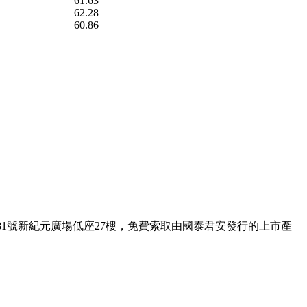
61.63
62.28
60.86
1號新紀元廣場低座27樓，免費索取由國泰君安發行的上市產