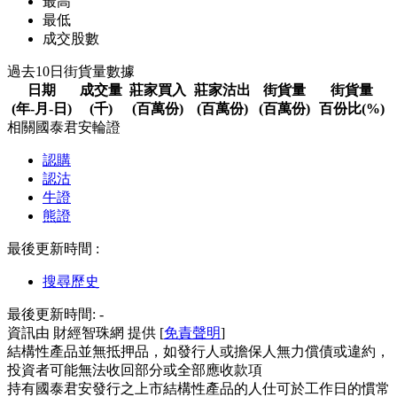
最高
最低
成交股數
過去10日街貨量數據
日期
成交量
莊家買入
莊家沽出
街貨量
街貨量
(年-月-日)
(千)
(百萬份)
(百萬份)
(百萬份)
百份比(%)
相關國泰君安輪證
認購
認沽
牛證
熊證
最後更新時間 :
搜尋歷史
最後更新時間:
-
資訊由 財經智珠網 提供 [
免責聲明
]
結構性產品並無抵押品，如發行人或擔保人無力償債或違約，
投資者可能無法收回部分或全部應收款項
持有國泰君安發行之上市結構性產品的人仕可於工作日的慣常