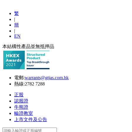
繁
|
簡
|
EN
本結構性產品並無抵押品
電郵:
warrants@gtjas.com.hk
熱線:
2782 7288
正股
認股證
牛熊證
輪證教室
上市文件及公告