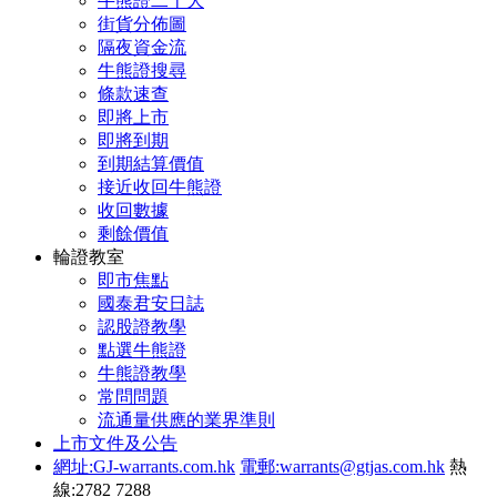
牛熊證二十大
街貨分佈圖
隔夜資金流
牛熊證搜尋
條款速查
即將上市
即將到期
到期結算價值
接近收回牛熊證
收回數據
剩餘價值
輪證教室
即市焦點
國泰君安日誌
認股證教學
點選牛熊證
牛熊證教學
常問問題
流通量供應的業界準則
上市文件及公告
網址:GJ-warrants.com.hk
電郵:warrants@gtjas.com.hk
熱
線:2782 7288