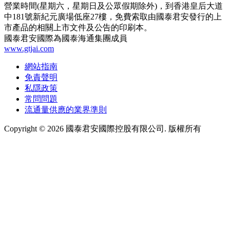
營業時間(星期六，星期日及公眾假期除外)，到香港皇后大道
中181號新紀元廣場低座27樓，免費索取由國泰君安發行的上
市產品的相關上市文件及公告的印刷本。
國泰君安國際為國泰海通集團成員
www.gtjai.com
網站指南
免責聲明
私隱政策
常問問題
流通量供應的業界準則
Copyright ©
2026
國泰君安國際控股有限公司. 版權所有