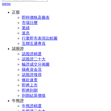
menu
正股
即時價格及圖表
市場日曆
業績
派息
行業即市表現比較圖
互聯互通專頁
認股證
認股證精選
認股證二十大
輪證成交分佈圖
隔夜資金流
認股證搜尋
條款速查
即將上市
即將到期
到期結算價值
牛熊證
牛熊證精選