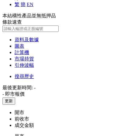
繁
簡
EN
本結構性產品並無抵押品
條款速查
資料及數據
圖表
計算機
市場持貨
引伸波幅
搜尋歷史
最後更新時間:
-
-
即市報價
更新
開市
前收市
成交金額