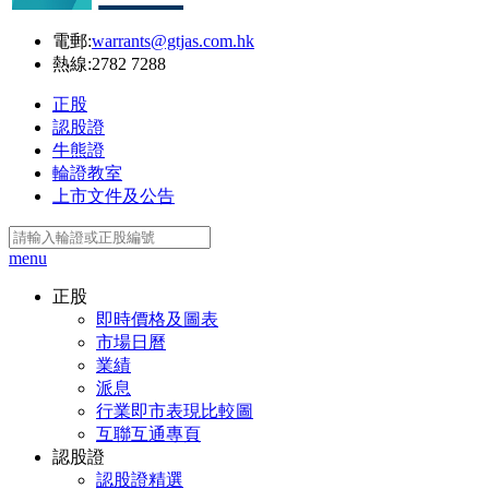
電郵:
warrants@gtjas.com.hk
熱線:
2782 7288
正股
認股證
牛熊證
輪證教室
上市文件及公告
menu
正股
即時價格及圖表
市場日曆
業績
派息
行業即市表現比較圖
互聯互通專頁
認股證
認股證精選