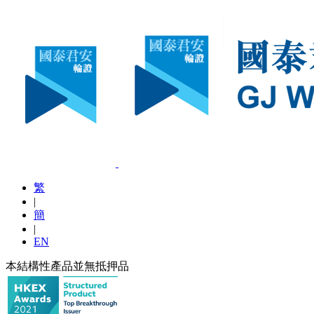
繁
|
簡
|
EN
本結構性產品並無抵押品