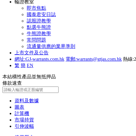
輪證教室
即市焦點
國泰君安日誌
認股證教學
點選牛熊證
牛熊證教學
常問問題
流通量供應的業界準則
上市文件及公告
網址:GJ-warrants.com.hk
電郵:warrants@gtjas.com.hk
熱線:2
繁
簡
EN
本結構性產品並無抵押品
條款速查
資料及數據
圖表
計算機
市場持貨
引伸波幅