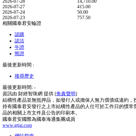
2026-07-28
14,710.00
2026-07-27
415.00
2026-07-24
50.00
2026-07-23
757.50
相關國泰君安輪證
認購
認沽
牛證
熊證
最後更新時間 :
搜尋歷史
最後更新時間:
-
資訊由 財經智珠網 提供 [
免責聲明
]
結構性產品並無抵押品，如發行人或擔保人無力償債或違約，
持有國泰君安發行之上市結構性產品的人仕可於工作日的慣常營
品的相關上市文件及公告的印刷本。
國泰君安國際為國泰海通集團成員
www.gtjai.com
網站指南