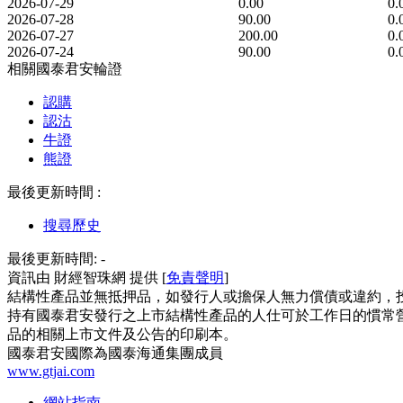
2026-07-29
0.00
0.
2026-07-28
90.00
0.
2026-07-27
200.00
0.
2026-07-24
90.00
0.
相關國泰君安輪證
認購
認沽
牛證
熊證
最後更新時間 :
搜尋歷史
最後更新時間:
-
資訊由 財經智珠網 提供 [
免責聲明
]
結構性產品並無抵押品，如發行人或擔保人無力償債或違約，
持有國泰君安發行之上市結構性產品的人仕可於工作日的慣常營
品的相關上市文件及公告的印刷本。
國泰君安國際為國泰海通集團成員
www.gtjai.com
網站指南