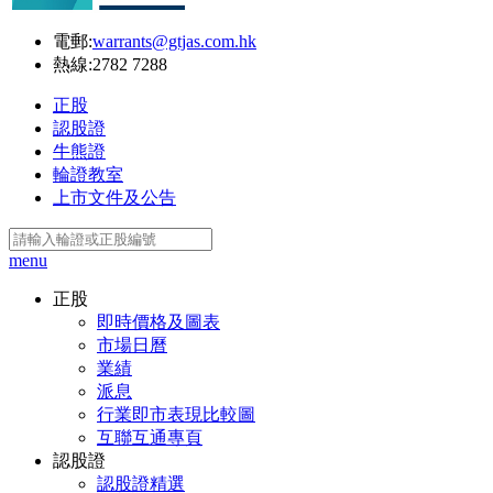
電郵:
warrants@gtjas.com.hk
熱線:
2782 7288
正股
認股證
牛熊證
輪證教室
上市文件及公告
menu
正股
即時價格及圖表
市場日曆
業績
派息
行業即市表現比較圖
互聯互通專頁
認股證
認股證精選