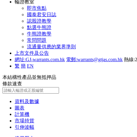
輪證教室
即市焦點
國泰君安日誌
認股證教學
點選牛熊證
牛熊證教學
常問問題
流通量供應的業界準則
上市文件及公告
網址:GJ-warrants.com.hk
電郵:warrants@gtjas.com.hk
熱線:2
繁
簡
EN
本結構性產品並無抵押品
條款速查
資料及數據
圖表
計算機
市場持貨
引伸波幅