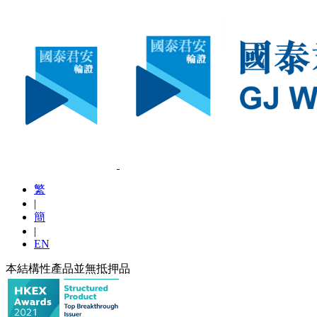
繁
|
簡
|
EN
本結構性產品並無抵押品