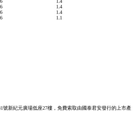
96
1.4
96
1.4
96
1.4
76
1.1
1號新紀元廣場低座27樓，免費索取由國泰君安發行的上市產