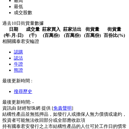
最高
最低
成交股數
過去10日街貨量數據
日期
成交量
莊家買入
莊家沽出
街貨量
街貨量
(年-月-日)
(千)
(百萬份)
(百萬份)
(百萬份)
百份比(%)
相關國泰君安輪證
認購
認沽
牛證
熊證
最後更新時間 :
搜尋歷史
最後更新時間:
-
資訊由 財經智珠網 提供 [
免責聲明
]
結構性產品並無抵押品，如發行人或擔保人無力償債或違約，
投資者可能無法收回部分或全部應收款項
持有國泰君安發行之上市結構性產品的人仕可於工作日的慣常