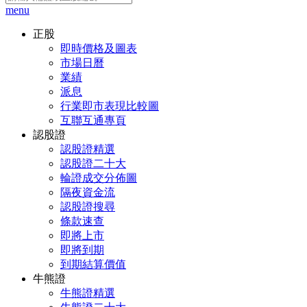
menu
正股
即時價格及圖表
市場日曆
業績
派息
行業即市表現比較圖
互聯互通專頁
認股證
認股證精選
認股證二十大
輪證成交分佈圖
隔夜資金流
認股證搜尋
條款速查
即將上市
即將到期
到期結算價值
牛熊證
牛熊證精選