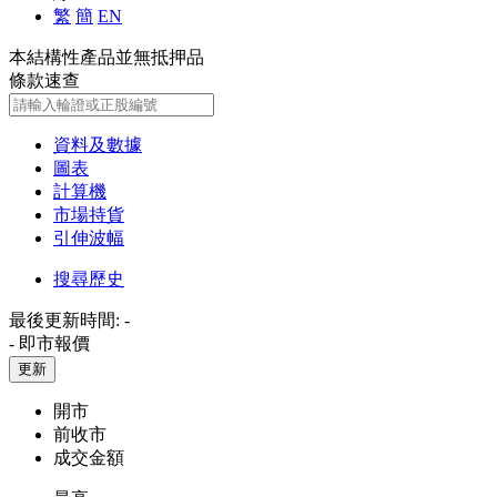
繁
簡
EN
本結構性產品並無抵押品
條款速查
資料及數據
圖表
計算機
市場持貨
引伸波幅
搜尋歷史
最後更新時間:
-
-
即市報價
更新
開市
前收市
成交金額