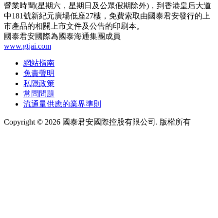
營業時間(星期六，星期日及公眾假期除外)，到香港皇后大道
中181號新紀元廣場低座27樓，免費索取由國泰君安發行的上
市產品的相關上市文件及公告的印刷本。
國泰君安國際為國泰海通集團成員
www.gtjai.com
網站指南
免責聲明
私隱政策
常問問題
流通量供應的業界準則
Copyright ©
2026
國泰君安國際控股有限公司. 版權所有