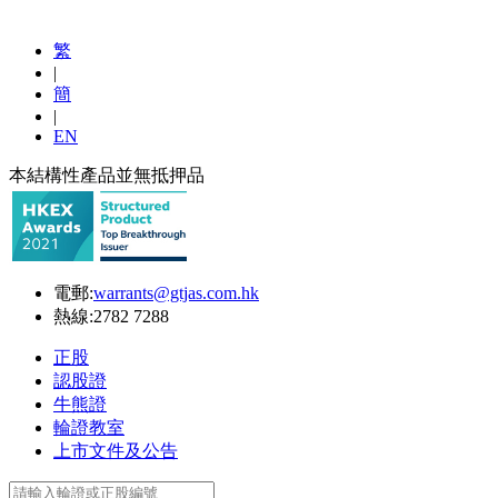
繁
|
簡
|
EN
本結構性產品並無抵押品
電郵:
warrants@gtjas.com.hk
熱線:
2782 7288
正股
認股證
牛熊證
輪證教室
上市文件及公告