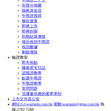
牛熊證二十大
街貨分佈圖
隔夜資金流
牛熊證搜尋
條款速查
即將上市
即將到期
到期結算價值
接近收回牛熊證
收回數據
剩餘價值
輪證教室
即市焦點
國泰君安日誌
認股證教學
點選牛熊證
牛熊證教學
常問問題
流通量供應的業界準則
上市文件及公告
網址:GJ-warrants.com.hk
電郵:warrants@gtjas.com.hk
熱
線:2782 7288