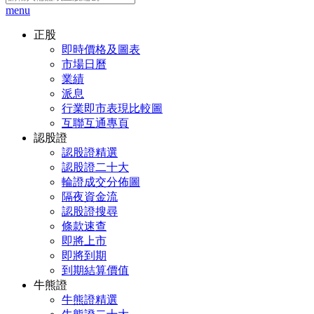
menu
正股
即時價格及圖表
市場日曆
業績
派息
行業即市表現比較圖
互聯互通專頁
認股證
認股證精選
認股證二十大
輪證成交分佈圖
隔夜資金流
認股證搜尋
條款速查
即將上市
即將到期
到期結算價值
牛熊證
牛熊證精選