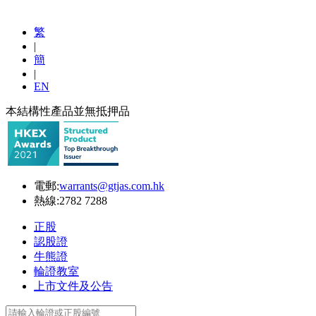
繁
|
簡
|
EN
本結構性產品並無抵押品
電郵:
warrants@gtjas.com.hk
熱線:
2782 7288
正股
認股證
牛熊證
輪證教室
上市文件及公告