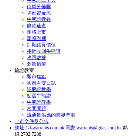
牛熊證二十大
街貨分佈圖
隔夜資金流
牛熊證搜尋
條款速查
即將上市
即將到期
到期結算價值
接近收回牛熊證
收回數據
剩餘價值
輪證教室
即市焦點
國泰君安日誌
認股證教學
點選牛熊證
牛熊證教學
常問問題
流通量供應的業界準則
上市文件及公告
網址:GJ-warrants.com.hk
電郵:warrants@gtjas.com.hk
熱
線:2782 7288