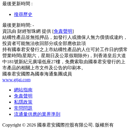
最後更新時間 :
搜尋歷史
最後更新時間:
-
資訊由 財經智珠網 提供 [
免責聲明
]
結構性產品並無抵押品，如發行人或擔保人無力償債或違約，
投資者可能無法收回部分或全部應收款項
持有國泰君安發行之上市結構性產品的人仕可於工作日的慣常
營業時間(星期六，星期日及公眾假期除外)，到香港皇后大道
中181號新紀元廣場低座27樓，免費索取由國泰君安發行的上
市產品的相關上市文件及公告的印刷本。
國泰君安國際為國泰海通集團成員
www.gtjai.com
網站指南
免責聲明
私隱政策
常問問題
流通量供應的業界準則
Copyright ©
2026
國泰君安國際控股有限公司. 版權所有